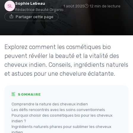
Sophie Lebeau
1 août 2025
12 min de lecture
Rédactrice Beauté Organic
Partager cette page
Explorez comment les cosmétiques bio
peuvent révéler la beauté et la vitalité des
cheveux indien. Conseils, ingrédients naturels
et astuces pour une chevelure éclatante.
SOMMAIRE
Comprendre la nature des cheveux indien
Les défis rencontrés avec les soins conventionnels
Pourquoi choisir des cosmétiques bio pour les cheveux
indien ?
Ingrédients naturels phares pour sublimer les cheveux
indien