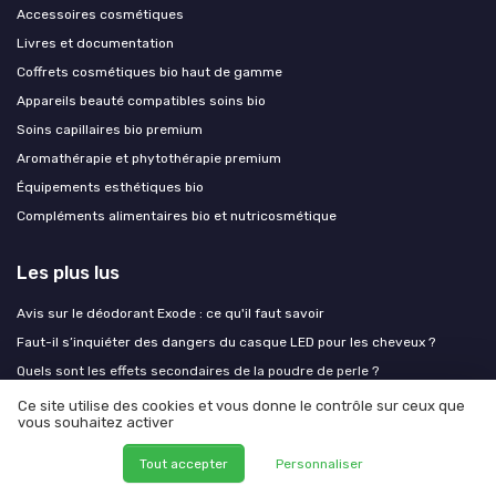
Accessoires cosmétiques
Livres et documentation
Coffrets cosmétiques bio haut de gamme
Appareils beauté compatibles soins bio
Soins capillaires bio premium
Aromathérapie et phytothérapie premium
Équipements esthétiques bio
Compléments alimentaires bio et nutricosmétique
Les plus lus
Avis sur le déodorant Exode : ce qu'il faut savoir
Faut-il s’inquiéter des dangers du casque LED pour les cheveux ?
Quels sont les effets secondaires de la poudre de perle ?
Les risques potentiels de la coloration Khadi
Ce site utilise des cookies et vous donne le contrôle sur ceux que
vous souhaitez activer
Casting creme gloss : tout ce que vous devez savoir sur la coloration
sans ammoniaque
Tout accepter
Personnaliser