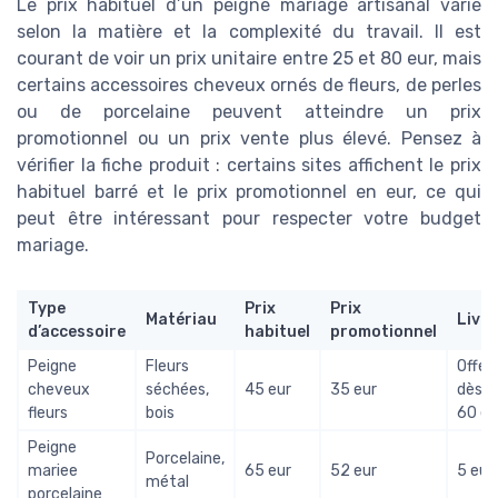
Le prix habituel d’un peigne mariage artisanal varie
selon la matière et la complexité du travail. Il est
courant de voir un prix unitaire entre 25 et 80 eur, mais
certains accessoires cheveux ornés de fleurs, de perles
ou de porcelaine peuvent atteindre un prix
promotionnel ou un prix vente plus élevé. Pensez à
vérifier la fiche produit : certains sites affichent le prix
habituel barré et le prix promotionnel en eur, ce qui
peut être intéressant pour respecter votre budget
mariage.
Type
Prix
Prix
Matériau
Livr
d’accessoire
habituel
promotionnel
Peigne
Fleurs
Offer
cheveux
séchées,
45 eur
35 eur
dès
fleurs
bois
60 eu
Peigne
Porcelaine,
mariee
65 eur
52 eur
5 eur
métal
porcelaine