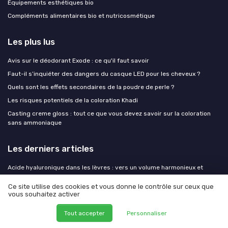
Équipements esthétiques bio
Compléments alimentaires bio et nutricosmétique
Les plus lus
Avis sur le déodorant Exode : ce qu'il faut savoir
Faut-il s’inquiéter des dangers du casque LED pour les cheveux ?
Quels sont les effets secondaires de la poudre de perle ?
Les risques potentiels de la coloration Khadi
Casting creme gloss : tout ce que vous devez savoir sur la coloration
sans ammoniaque
Les derniers articles
Acide hyaluronique dans les lèvres : vers un volume harmonieux et
naturel
Ce site utilise des cookies et vous donne le contrôle sur ceux que
Morpheus 8 avant après : ce que révèlent vraiment les résultats sur la
vous souhaitez activer
peau
Morpheus 8 avant après : ce que montrent vraiment les résultats sur la
Tout accepter
Personnaliser
peau