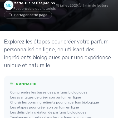
Marie-Claire Desjardins
15 juillet 2025
9 min de lecture
Responsable des tutoriels
Partager cette page
Explorez les étapes pour créer votre parfum
personnalisé en ligne, en utilisant des
ingrédients biologiques pour une expérience
unique et naturelle.
SOMMAIRE
Comprendre les bases des parfums biologiques
Les avantages de créer son parfum en ligne
Choisir les bons ingrédients pour un parfum biologique
Les étapes pour créer son parfum en ligne
Les défis de la création de parfums biologiques
Tendances actuelles dans les parfums biologiques