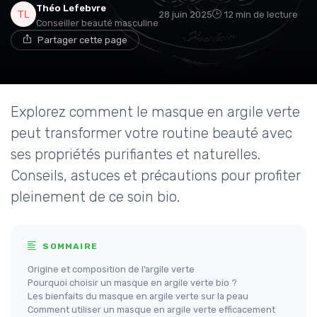
Théo Lefebvre
28 juin 2025
12 min de lecture
Conseiller beauté masculine
Partager cette page
Explorez comment le masque en argile verte
peut transformer votre routine beauté avec
ses propriétés purifiantes et naturelles.
Conseils, astuces et précautions pour profiter
pleinement de ce soin bio.
SOMMAIRE
Origine et composition de l’argile verte
Pourquoi choisir un masque en argile verte bio ?
Les bienfaits du masque en argile verte sur la peau
Comment utiliser un masque en argile verte efficacement