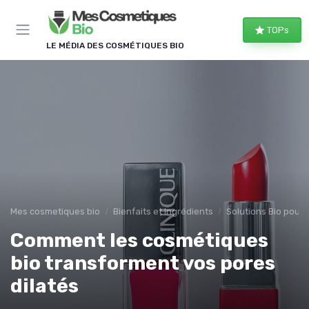
Panneau de gestion des cookies
TOPs
LE MÉDIA DES COSMÉTIQUES BIO
Mes cosmetiques bio
Bienfaits et Ingrédients
Solutions Bio pour
Comment les cosmétiques
bio transforment vos pores
dilatés