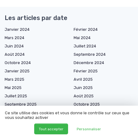
Les articles par date
Janvier 2024
Février 2024
Mars 2024
Mai 2024
Juin 2024
Juillet 2024
Août 2024
Septembre 2024
Octobre 2024
Décembre 2024
Janvier 2025
Février 2025
Mars 2025
Avril 2025
Mai 2025
Juin 2025
Juillet 2025
Août 2025
Septembre 2025
Octobre 2025
Novembre 2025
Décembre 2025
Ce site utilise des cookies et vous donne le contrôle sur ceux que
vous souhaitez activer
Janvier 2026
Février 2026
Tout accepter
Personnaliser
Mars 2026
Avril 2026
Mai 2026
Juin 2026