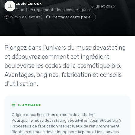
Lucie Leroux
10 juillet 2025
Expert en réglementations cosmétiques
12 min de lecture
Partager cette page
Plongez dans l'univers du musc devastating
et découvrez comment cet ingrédient
bouleverse les codes de la cosmétique bio.
Avantages, origines, fabrication et conseils
d'utilisation.
SOMMAIRE
Origine et particularités du musc devastating
Pourquoi le musc devastating séduit-il en cosmétique bio ?
Processus de fabrication respectueux de l’environnement
Bienfaits du musc devastating pour la peau et les cheveux