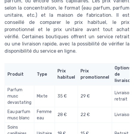
parfum, ou encore soins capillaires. Les prix varient
selon la concentration, le format (eau parfum, parfum
unitaire, etc.) et la maison de fabrication. Il est
conseillé de comparer le prix habituel, le prix
promotionnel et le prix unitaire avant tout achat
vérifié. Certaines boutiques offrent un service retrait
ou une livraison rapide, avec la possibilité de vérifier la
disponibilité du service en ligne.
Options
Prix
Prix
Produit
Type
de
habituel
promotionnel
livraison
Parfum
Livraison,
musc
Mixte
35 €
29 €
retrait
devastating
Eau parfum
Femme
28 €
22 €
Livraison
musc blanc
eau
Soins
capillaires
Unitaire
18 €
15 €
Retrait