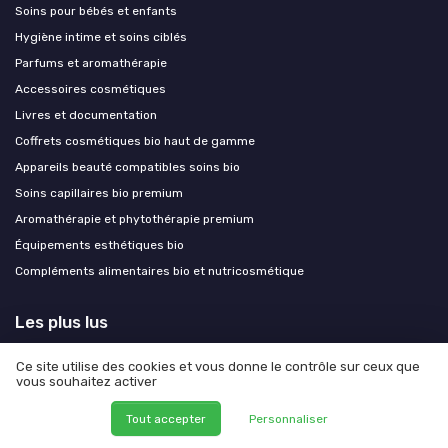
Soins pour bébés et enfants
Hygiène intime et soins ciblés
Parfums et aromathérapie
Accessoires cosmétiques
Livres et documentation
Coffrets cosmétiques bio haut de gamme
Appareils beauté compatibles soins bio
Soins capillaires bio premium
Aromathérapie et phytothérapie premium
Équipements esthétiques bio
Compléments alimentaires bio et nutricosmétique
Les plus lus
Avis sur le déodorant Exode : ce qu'il faut savoir
Ce site utilise des cookies et vous donne le contrôle sur ceux que
vous souhaitez activer
Faut-il s’inquiéter des dangers du casque LED pour les cheveux ?
Quels sont les effets secondaires de la poudre de perle ?
Tout accepter
Personnaliser
Les risques potentiels de la coloration Khadi