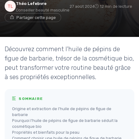
Théo Lefebvre
27 août 2024
12 min de lecture
Conseiller beauté masculine
Partager cette page
Découvrez comment l’huile de pépins de
figue de barbarie, trésor de la cosmétique bio,
peut transformer votre routine beauté grâce
à ses propriétés exceptionnelles.
SOMMAIRE
Origine et extraction de l’huile de pépins de figue de
barbarie
Pourquoi l’huile de pépins de figue de barbarie séduit la
cosmétique bio
Propriétés et bienfaits pour la peau
Comment choisir une huile de pépins de figue de barbarie