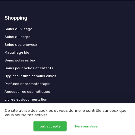
Shopping
Soins du visage
Soins du corps
Soins des cheveux
Maquillage bio
Soins solaires bio
Soins pour bébés et enfants
Hygiène intime et soins ciblés
Parfums et aromathérapie
Accessoires cosmétiques
Livres et documentation
Coffrets cosmétiques bio haut de gamme
Ce site utilise des cookies et vous donne le contrôle sur ceux que
vous souhaitez activer
Appareils beauté compatibles soins bio
Soins capillaires bio premium
Tout accepter
Personnaliser
Aromathérapie et phytothérapie premium