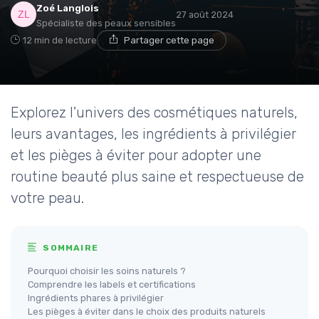
Zoé Langlois
27 août 2024
Spécialiste des peaux sensibles
12 min de lecture
Partager cette page
Explorez l'univers des cosmétiques naturels,
leurs avantages, les ingrédients à privilégier
et les pièges à éviter pour adopter une
routine beauté plus saine et respectueuse de
votre peau.
SOMMAIRE
Pourquoi choisir les soins naturels ?
Comprendre les labels et certifications
Ingrédients phares à privilégier
Les pièges à éviter dans le choix des produits naturels