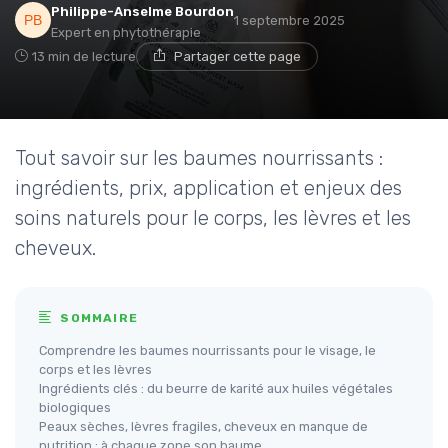
Philippe-Anselme Bourdon
1 septembre 2025
Expert en phytothérapie
13 min de lecture
Partager cette page
Tout savoir sur les baumes nourrissants :
ingrédients, prix, application et enjeux des
soins naturels pour le corps, les lèvres et les
cheveux.
SOMMAIRE
Comprendre les baumes nourrissants pour le visage, le
corps et les lèvres
Ingrédients clés : du beurre de karité aux huiles végétales
biologiques
Peaux sèches, lèvres fragiles, cheveux en manque de
nutrition : à chaque zone son baume