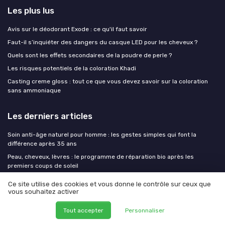
Les plus lus
Avis sur le déodorant Exode : ce qu'il faut savoir
Faut-il s’inquiéter des dangers du casque LED pour les cheveux ?
Quels sont les effets secondaires de la poudre de perle ?
Les risques potentiels de la coloration Khadi
Casting creme gloss : tout ce que vous devez savoir sur la coloration
sans ammoniaque
Les derniers articles
Soin anti-âge naturel pour homme : les gestes simples qui font la
différence après 35 ans
Peau, cheveux, lèvres : le programme de réparation bio après les
premiers coups de soleil
Test Evoluderm Routine 100% Vitamine C : une routine simple pour
Ce site utilise des cookies et vous donne le contrôle sur ceux que
donner un peu de peps au teint
vous souhaitez activer
Test Beurre de karité raffiné Mystic Moments 5 kg : le gros seau pour
tambouilles maison
Tout accepter
Personnaliser
Test Savon d'Alep 60% olive 40% laurier Natura Germania : un bloc