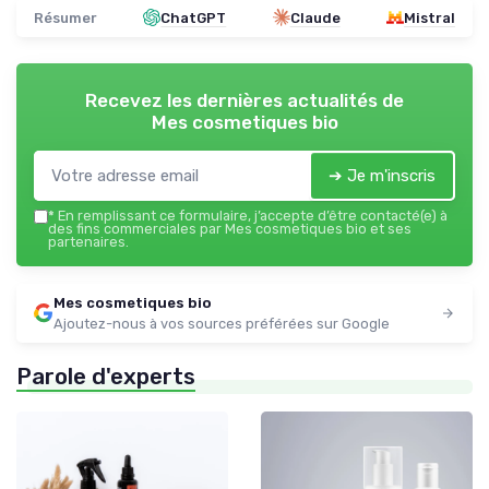
Résumer
ChatGPT
Claude
Mistral
Recevez les dernières actualités de
Mes cosmetiques bio
➔ Je m'inscris
*
En remplissant ce formulaire, j’accepte d’être contacté(e) à
des fins commerciales par Mes cosmetiques bio et ses
partenaires.
Mes cosmetiques bio
Ajoutez-nous à vos sources préférées sur Google
Parole d'experts