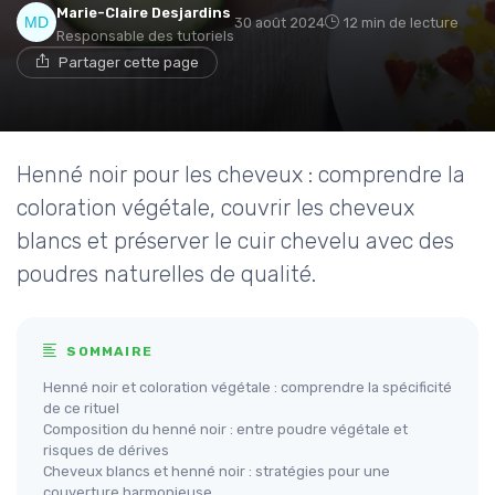
Marie-Claire Desjardins
30 août 2024
12 min de lecture
Responsable des tutoriels
Partager cette page
Henné noir pour les cheveux : comprendre la
coloration végétale, couvrir les cheveux
blancs et préserver le cuir chevelu avec des
poudres naturelles de qualité.
SOMMAIRE
Henné noir et coloration végétale : comprendre la spécificité
de ce rituel
Composition du henné noir : entre poudre végétale et
risques de dérives
Cheveux blancs et henné noir : stratégies pour une
couverture harmonieuse