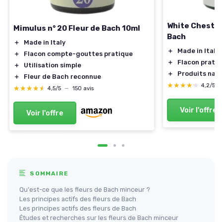
White Chestnut
Mimulus n° 20 Fleur de Bach 10ml
Bach
＋
Made in Italy
＋
Made in Italy
＋
Flacon compte-gouttes pratique
＋
Flacon prati
＋
Utilisation simple
＋
Produits natu
＋
Fleur de Bach reconnue
★★★★★
★★★★★
4,2/5
★★★★★
★★★★★
4,5/5
—
150 avis
Voir l'offre
Voir l'offre
SOMMAIRE
Qu'est-ce que les fleurs de Bach minceur ?
Les principes actifs des fleurs de Bach
Les principes actifs des fleurs de Bach
Études et recherches sur les fleurs de Bach minceur