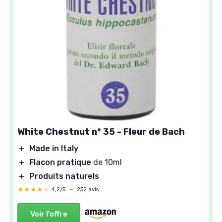
White Chestnut n° 35 - Fleur de Bach
＋
Made in Italy
＋
Flacon pratique
de 10ml
＋
Produits naturels
★★★★★
★★★★★
4,2/5
—
232 avis
Voir l'offre