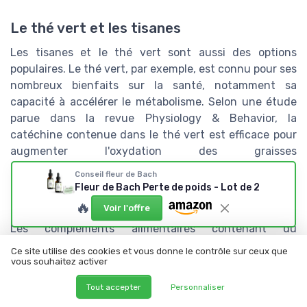
Le thé vert et les tisanes
Les tisanes et le thé vert sont aussi des options
populaires. Le thé vert, par exemple, est connu pour ses
nombreux bienfaits sur la santé, notamment sa
capacité à accélérer le métabolisme. Selon une étude
parue dans la revue Physiology & Behavior, la
catéchine contenue dans le thé vert est efficace pour
augmenter l'oxydation des graisses
(\u201C
doi:10.1016/j.physbeh.2008.01.013
\u201D).
Conseil fleur de Bach
Fleur de Bach Perte de poids - Lot de 2
Compléments alimentaires naturels
🔥
Voir l'offre
Les compléments alimentaires contenant du
glucomannane sont reconnus pour leur efficacité dans
Ce site utilise des cookies et vous donne le contrôle sur ceux que
la perte de poids. Ils agissent comme des fibres solubles
vous souhaitez activer
qui gonflent dans l'estomac, créant ainsi un sentiment
Tout accepter
Personnaliser
de satiété. Des études publiées dans l'American