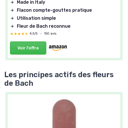
＋
Made in Italy
＋
Flacon compte-gouttes pratique
＋
Utilisation simple
＋
Fleur de Bach reconnue
★★★★★
★★★★★
4,5/5
—
150 avis
Voir l'offre
Les principes actifs des fleurs
de Bach