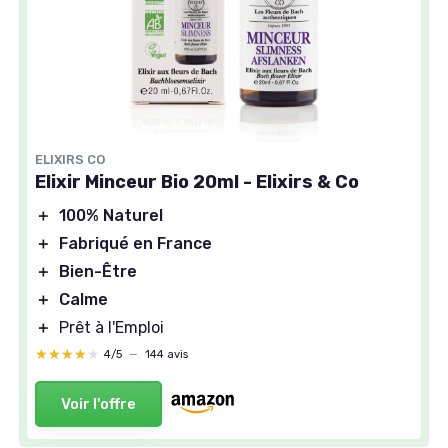
ELIXIRS CO
Elixir Minceur Bio 20ml - Elixirs & Co
＋
100% Naturel
＋
Fabriqué en France
＋
Bien-Être
＋
Calme
＋
Prêt à l'Emploi
★★★★★
★★★★★
4/5
—
144 avis
Voir l'offre