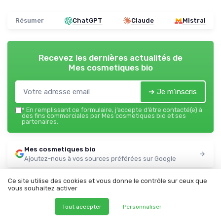
Résumer
ChatGPT
Claude
Mistral
Recevez les dernières actualités de
Mes cosmetiques bio
➔ Je m'inscris
*
En remplissant ce formulaire, j’accepte d’être contacté(e) à
des fins commerciales par Mes cosmetiques bio et ses
partenaires.
Mes cosmetiques bio
Ajoutez-nous à vos sources préférées sur Google
Parole d'experts
Ce site utilise des cookies et vous donne le contrôle sur ceux que
vous souhaitez activer
Tout accepter
Personnaliser