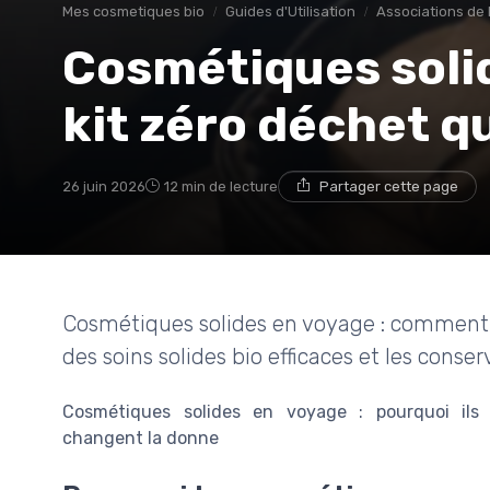
Mes cosmetiques bio
Guides d'Utilisation
Associations de 
Cosmétiques solid
kit zéro déchet q
26 juin 2026
12 min de lecture
Partager cette page
Cosmétiques solides en voyage : comment c
des soins solides bio efficaces et les conse
Cosmétiques solides en voyage : pourquoi ils
changent la donne