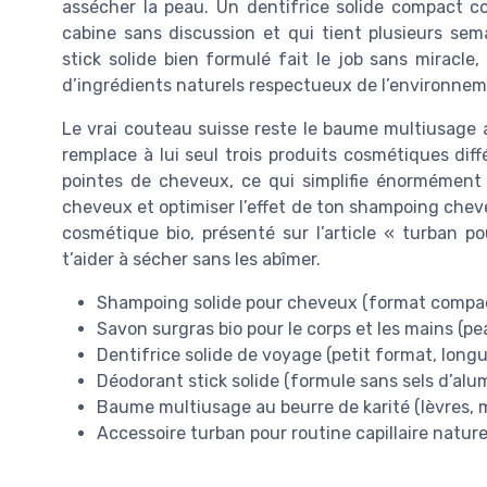
assécher la peau. Un dentifrice solide compact c
cabine sans discussion et qui tient plusieurs se
stick solide bien formulé fait le job sans miracl
d’ingrédients naturels respectueux de l’environnem
Le vrai couteau suisse reste le baume multiusage au 
remplace à lui seul trois produits cosmétiques différ
pointes de cheveux, ce qui simplifie énormément
cheveux et optimiser l’effet de ton shampoing chev
cosmétique bio, présenté sur l’article « turban pou
t’aider à sécher sans les abîmer.
Shampoing solide pour cheveux (format compac
Savon surgras bio pour le corps et les mains (pe
Dentifrice solide de voyage (petit format, longu
Déodorant stick solide (formule sans sels d’alu
Baume multiusage au beurre de karité (lèvres, 
Accessoire turban pour routine capillaire natu