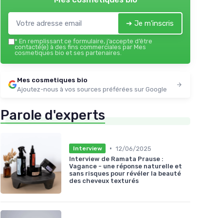
➔ Je m'inscris
*
En remplissant ce formulaire, j’accepte d’être
contacté(e) à des fins commerciales par Mes
cosmetiques bio et ses partenaires.
Mes cosmetiques bio
Ajoutez-nous à vos sources préférées sur Google
Parole d'experts
•
12/06/2025
Interview
Interview de Ramata Prause :
Vagance - une réponse naturelle et
sans risques pour révéler la beauté
des cheveux texturés