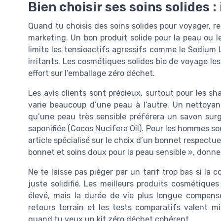
Bien choisir ses soins solides :
Quand tu choisis des soins solides pour voyager, rega
marketing. Un bon produit solide pour la peau ou l
limite les tensioactifs agressifs comme le Sodium 
irritants. Les cosmétiques solides bio de voyage les
effort sur l’emballage zéro déchet.
Les avis clients sont précieux, surtout pour les sh
varie beaucoup d’une peau à l’autre. Un nettoyan
qu’une peau très sensible préférera un savon surg
saponifiée (Cocos Nucifera Oil). Pour les hommes so
article spécialisé sur le choix d’un bonnet respect
bonnet et soins doux pour la peau sensible », donne 
Ne te laisse pas piéger par un tarif trop bas si la
juste solidifié. Les meilleurs produits cosmétique
élevé, mais la durée de vie plus longue compense 
retours terrain et les tests comparatifs valent mi
quand tu veux un kit zéro déchet cohérent.