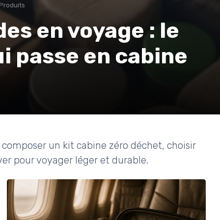
Produits
es en voyage : le
ui passe en cabine
omposer un kit cabine zéro déchet, choisir
rver pour voyager léger et durable.