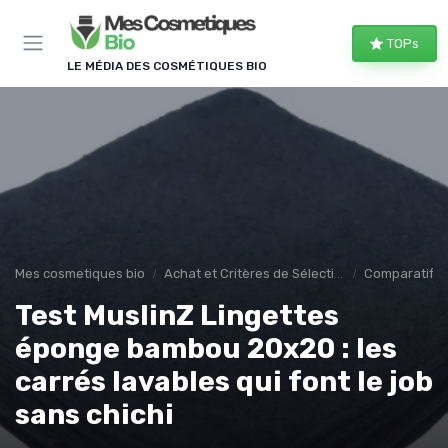
Panneau de gestion des cookies
TOPs
LE MÉDIA DES COSMÉTIQUES BIO
Mes cosmetiques bio
Achat et Critères de Sélection
Comparatifs e
Test MuslinZ Lingettes
éponge bambou 20x20 : les
carrés lavables qui font le job
sans chichi