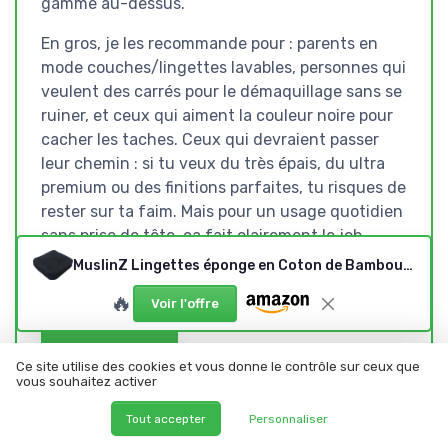
gamme au-dessus.
En gros, je les recommande pour : parents en
mode couches/lingettes lavables, personnes qui
veulent des carrés pour le démaquillage sans se
ruiner, et ceux qui aiment la couleur noire pour
cacher les taches. Ceux qui devraient passer
leur chemin : si tu veux du très épais, du ultra
premium ou des finitions parfaites, tu risques de
rester sur ta faim. Mais pour un usage quotidien
sans prise de tête, ça fait clairement le job.
MuslinZ Lingettes éponge en Coton de Bambou 20 x 20 cm, lavables et réutilisables, pour bébé (Noir)
🔥
Voir l'offre
Voir l'offre
Ce site utilise des cookies et vous donne le contrôle sur ceux que
SOUS-NOTES
vous souhaitez activer
RAPPORT QUALITÉ-PRIX :
DESIGN SIMPLE, COULEUR
Tout accepter
Personnaliser
EST-CE QUE ÇA VAUT LE
NOIRE PRATIQUE MAIS PAS
COUP ?
PARFAITE