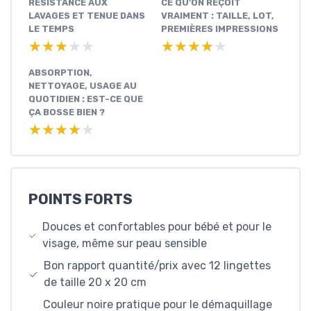
RÉSISTANCE AUX
CE QU’ON REÇOIT
LAVAGES ET TENUE DANS
VRAIMENT : TAILLE, LOT,
LE TEMPS
PREMIÈRES IMPRESSIONS
★★★★★
★★★★★
★★★★★
★★★★★
ABSORPTION,
NETTOYAGE, USAGE AU
QUOTIDIEN : EST-CE QUE
ÇA BOSSE BIEN ?
★★★★★
★★★★★
POINTS FORTS
Douces et confortables pour bébé et pour le
visage, même sur peau sensible
Bon rapport quantité/prix avec 12 lingettes
de taille 20 x 20 cm
Couleur noire pratique pour le démaquillage