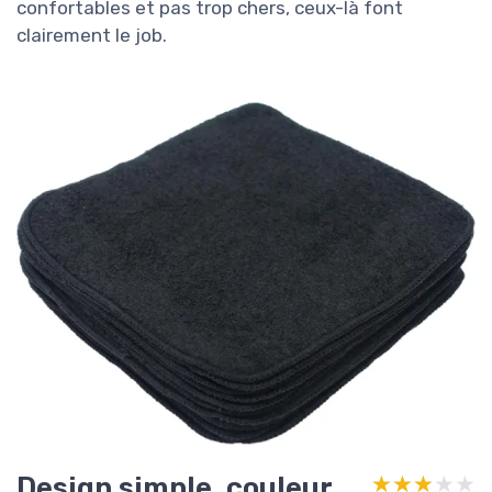
confortables et pas trop chers, ceux-là font
clairement le job.
Design simple, couleur
★★★★★
★★★★★