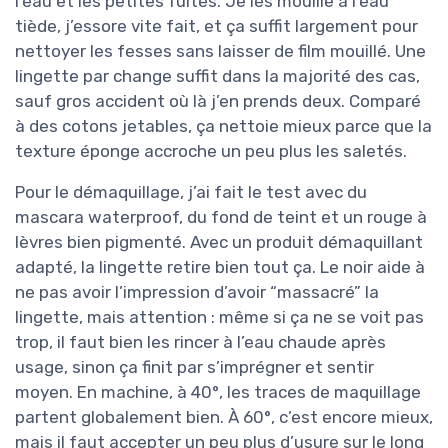
l’eau et les petites fuites. Je les mouille à l’eau
tiède, j’essore vite fait, et ça suffit largement pour
nettoyer les fesses sans laisser de film mouillé. Une
lingette par change suffit dans la majorité des cas,
sauf gros accident où là j’en prends deux. Comparé
à des cotons jetables, ça nettoie mieux parce que la
texture éponge accroche un peu plus les saletés.
Pour le démaquillage, j’ai fait le test avec du
mascara waterproof, du fond de teint et un rouge à
lèvres bien pigmenté. Avec un produit démaquillant
adapté, la lingette retire bien tout ça. Le noir aide à
ne pas avoir l’impression d’avoir “massacré” la
lingette, mais attention : même si ça ne se voit pas
trop, il faut bien les rincer à l’eau chaude après
usage, sinon ça finit par s’imprégner et sentir
moyen. En machine, à 40°, les traces de maquillage
partent globalement bien. À 60°, c’est encore mieux,
mais il faut accepter un peu plus d’usure sur le long