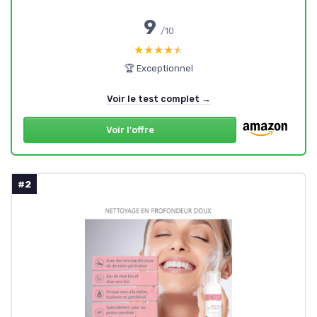
9
/10
★★★★★
★★★★★
🏆 Exceptionnel
Voir le test complet →
Voir l'offre
#2