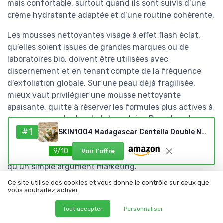
mais confortable, surtout quand ils sont suivis d’une
crème hydratante adaptée et d’une routine cohérente.
Les mousses nettoyantes visage à effet flash éclat,
qu’elles soient issues de grandes marques ou de
laboratoires bio, doivent être utilisées avec
discernement et en tenant compte de la fréquence
d’exfoliation globale. Sur une peau déjà fragilisée,
mieux vaut privilégier une mousse nettoyante
apaisante, quitte à réserver les formules plus actives à
un usage ponctuel ou hebdomadaire. Dans tous les
cas, la cohérence entre le nettoyant visage, la crème
#1
SKIN1004 Madagascar Centella Double Nettoyage – Huile Démaquillante 200 ml + Mousse Nettoyante 125 ml – Routine Coréenne Peaux Sensibles – Bundle Assemblé
de soin et le reste de la routine de beauté reste le
9/10
Voir l'offre
meilleur indicateur d’un choix pertinent, plus fiable
qu’un simple argument marketing.
Ce site utilise des cookies et vous donne le contrôle sur ceux que
vous souhaitez activer
Construire une routine complète
Tout accepter
Personnaliser
autour des meilleurs mousses