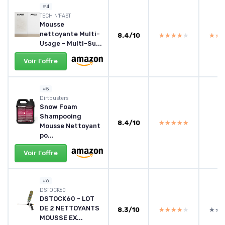
#4
TECH N'FAST
Mousse
nettoyante Multi-
8.4/10
★★★★★
★★★★★
★★
★★
Usage - Multi-Su...
Voir l'offre
#5
Dirtbusters
Snow Foam
Shampooing
8.4/10
★★★★★
★★★★★
Mousse Nettoyant
po...
Voir l'offre
#6
DSTOCK60
DSTOCK60 - LOT
DE 2 NETTOYANTS
8.3/10
★★★★★
★★★★★
★★
★★
MOUSSE EX...