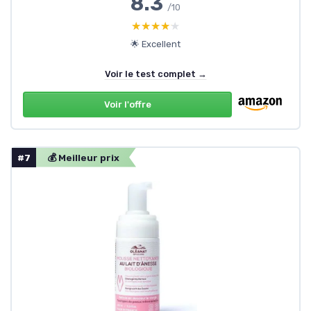
8.3
/10
★★★★★
★★★★★
🌟 Excellent
Voir le test complet →
Voir l'offre
#7
💰 Meilleur prix