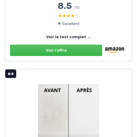
8.5
/10
★★★★★
★★★★★
🌟 Excellent
Voir le test complet →
Voir l'offre
#4