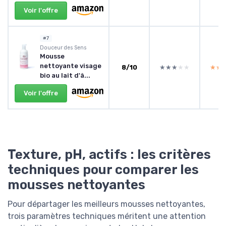
Voir l'offre
#7
‎Douceur des Sens
Mousse
nettoyante visage
8/10
★★★★★
★★★★★
★★
★★
bio au lait d'â...
Voir l'offre
Texture, pH, actifs : les critères
techniques pour comparer les
mousses nettoyantes
Pour départager les meilleurs mousses nettoyantes,
trois paramètres techniques méritent une attention