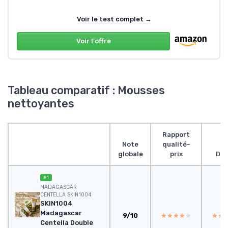
Voir le test complet →
Voir l'offre
Tableau comparatif : Mousses
nettoyantes
Rapport
Note
qualité-
globale
prix
Des
#1
MADAGASCAR
CENTELLA SKIN1004
SKIN1004
Madagascar
9/10
★★★★★
★★★★★
★★
★★
Centella Double