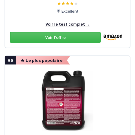
★★★★★
★★★★★
🌟 Excellent
Voir le test complet →
Voir l'offre
#5
🔥 Le plus populaire