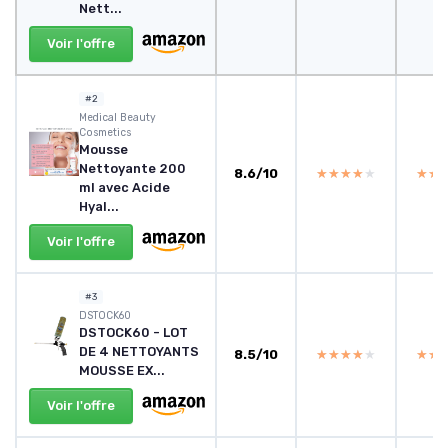
Nett...
Voir l'offre
#2
Medical Beauty
Cosmetics
Mousse
Nettoyante 200
8.6/10
★★★★★
★★★★★
★★
★★
ml avec Acide
Hyal...
Voir l'offre
#3
DSTOCK60
DSTOCK60 - LOT
DE 4 NETTOYANTS
8.5/10
★★★★★
★★★★★
★★
★★
MOUSSE EX...
Voir l'offre