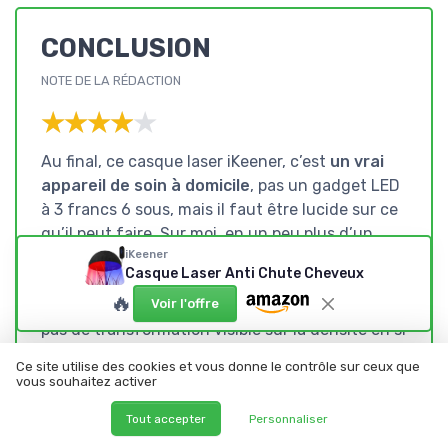
CONCLUSION
NOTE DE LA RÉDACTION
★★★★★
★★★★★
Au final, ce casque laser iKeener, c’est
un vrai
appareil de soin à domicile
, pas un gadget LED
à 3 francs 6 sous, mais il faut être lucide sur ce
qu’il peut faire. Sur moi, en un peu plus d’un
iKeener
mois, j’ai surtout vu une amélioration du cuir
Casque Laser Anti Chute Cheveux
chevelu (moins gras, moins inconfort) et une
🔥
impression de chute un peu réduite. Par contre,
Voir l'offre
pas de transformation visible sur la densité en si
peu de temps. C’est cohérent avec ce type de
Ce site utilise des cookies et vous donne le contrôle sur ceux que
technologie : les effets vraiment visibles se
vous souhaitez activer
jouent plutôt sur plusieurs mois, et surtout si la
Tout accepter
Personnaliser
perte n’est pas encore trop avancée.