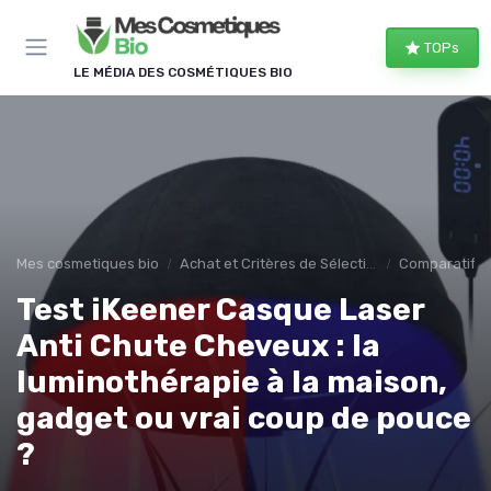
Panneau de gestion des cookies
TOPs
LE MÉDIA DES COSMÉTIQUES BIO
Mes cosmetiques bio
Achat et Critères de Sélection
Comparatifs e
Test iKeener Casque Laser
Anti Chute Cheveux : la
luminothérapie à la maison,
gadget ou vrai coup de pouce
?