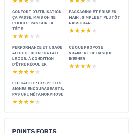
★★★★★
★★★★★
★★★★★
★★★★★
CONFORT D’UTILISATION :
PACKAGING ET PRISE EN
ÇA PASSE, MAIS ON NE
MAIN : SIMPLE ET PLUTÔT
L’OUBLIE PAS SUR LA
RASSURANT
TÊTE
★★★★★
★★★★★
★★★★★
★★★★★
PERFORMANCE ET USAGE
CE QUE PROPOSE
AU QUOTIDIEN : ÇA FAIT
VRAIMENT CE CASQUE
LE JOB, À CONDITION
IKEENER
D’ÊTRE RÉGULIER
★★★★★
★★★★★
★★★★★
★★★★★
EFFICACITÉ : DES PETITS
SIGNES ENCOURAGEANTS,
PAS UNE MÉTAMORPHOSE
★★★★★
★★★★★
POINTS FORTS