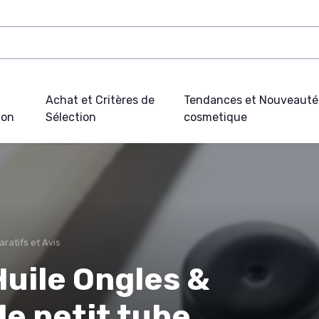
Achat et Critères de
Tendances et Nouveauté
ion
Sélection
cosmetique
ratifs et Avis
uile Ongles &
 le petit tube