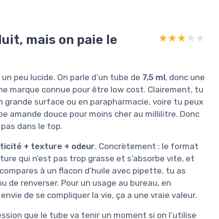
uit, mais on paie le
★★★★★
★★★★★
tre un peu lucide. On parle d’un tube de
7,5 ml
, donc une
une marque connue pour être low cost. Clairement, tu
en grande surface ou en parapharmacie, voire tu peux
ype amande douce pour moins cher au millilitre. Donc
a pas dans le top.
icité + texture + odeur
. Concrètement : le format
ure qui n’est pas trop grasse et s’absorbe vite, et
compares à un flacon d’huile avec pipette, tu as
u de renverser. Pour un usage au bureau, en
nvie de se compliquer la vie, ça a une vraie valeur.
ession que le tube va tenir un moment si on l’utilise