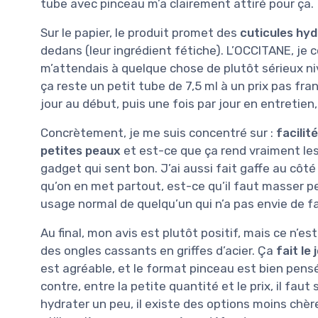
tube avec pinceau m’a clairement attiré pour ça.
Sur le papier, le produit promet des
cuticules hy
dedans (leur ingrédient fétiche). L’OCCITANE, je 
m’attendais à quelque chose de plutôt sérieux ni
ça reste un petit tube de 7,5 ml à un prix pas fran
jour au début, puis une fois par jour en entretien
Concrètement, je me suis concentré sur :
facilit
petites peaux
et est-ce que ça rend vraiment les
gadget qui sent bon. J’ai aussi fait gaffe au côté
qu’on en met partout, est-ce qu’il faut masser p
usage normal de quelqu’un qui n’a pas envie de f
Au final, mon avis est plutôt positif, mais ce n’es
des ongles cassants en griffes d’acier. Ça
fait le
est agréable, et le format pinceau est bien pens
contre, entre la petite quantité et le prix, il faut 
hydrater un peu, il existe des options moins chère