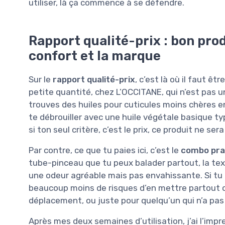
utiliser, là ça commence à se défendre.
Rapport qualité-prix : bon prod
confort et la marque
Sur le
rapport qualité-prix
, c’est là où il faut ê
petite quantité, chez L’OCCITANE, qui n’est pas 
trouves des huiles pour cuticules moins chères 
te débrouiller avec une huile végétale basique t
si ton seul critère, c’est le prix, ce produit ne ser
Par contre, ce que tu paies ici, c’est le
combo prat
tube-pinceau que tu peux balader partout, la text
une odeur agréable mais pas envahissante. Si tu 
beaucoup moins de risques d’en mettre partout o
déplacement, ou juste pour quelqu’un qui n’a pas e
Après mes deux semaines d’utilisation, j’ai l’impr