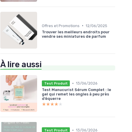
•
Offres et Promotions
12/06/2025
Trouver les meilleurs endroits pour
vendre ses miniatures de parfum
À lire aussi
•
13/06/2026
Test Produit
Test Manucurist Sérum Complet : le
gel qui remet les ongles à peu près
d’équerre
★★★★★
★★★★★
•
13/06/2026
Test Produit