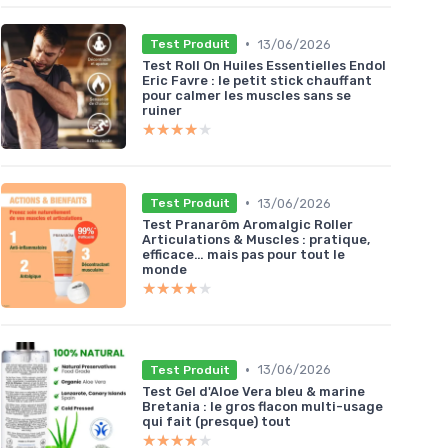
•
13/06/2026
Test Produit
Test Roll On Huiles Essentielles Endol
Eric Favre : le petit stick chauffant
pour calmer les muscles sans se
ruiner
★★★★★
★★★★★
•
13/06/2026
Test Produit
Test Pranarôm Aromalgic Roller
Articulations & Muscles : pratique,
efficace… mais pas pour tout le
monde
★★★★★
★★★★★
•
13/06/2026
Test Produit
Test Gel d'Aloe Vera bleu & marine
Bretania : le gros flacon multi-usage
qui fait (presque) tout
★★★★★
★★★★★