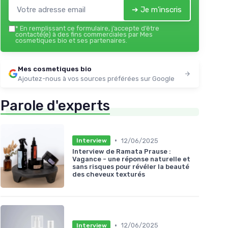
➔ Je m'inscris
*
En remplissant ce formulaire, j’accepte d’être
contacté(e) à des fins commerciales par Mes
cosmetiques bio et ses partenaires.
Mes cosmetiques bio
Ajoutez-nous à vos sources préférées sur Google
Parole d'experts
•
12/06/2025
Interview
Interview de Ramata Prause :
Vagance - une réponse naturelle et
sans risques pour révéler la beauté
des cheveux texturés
•
12/06/2025
Interview