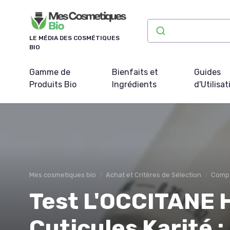
Panneau de gestion des cookies
LE MÉDIA DES COSMÉTIQUES
BIO
Gamme de
Bienfaits et
Guides
Produits Bio
Ingrédients
d'Utilisat
Mes cosmetiques bio
Achat et Critères de Sélection
Compa
Test L'OCCITANE H
Cuticules Karité :