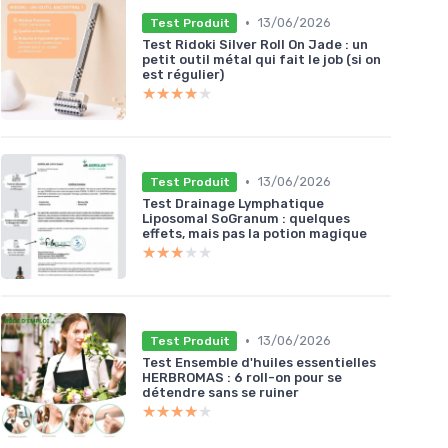
•
13/06/2026
Test Produit
Test Ridoki Silver Roll On Jade : un
petit outil métal qui fait le job (si on
est régulier)
★★★★★
★★★★★
•
13/06/2026
Test Produit
Test Drainage Lymphatique
Liposomal SoGranum : quelques
effets, mais pas la potion magique
★★★★★
★★★★★
•
13/06/2026
Test Produit
Test Ensemble d'huiles essentielles
HERBROMAS : 6 roll-on pour se
détendre sans se ruiner
★★★★★
★★★★★