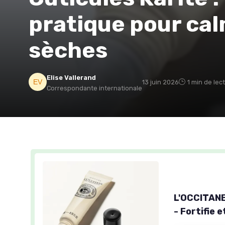
pratique pour cal
sèches
Elise Vallerand
13 juin 2026
1 min de lec
Correspondante internationale
L'OCCITANE 
- Fortifie 