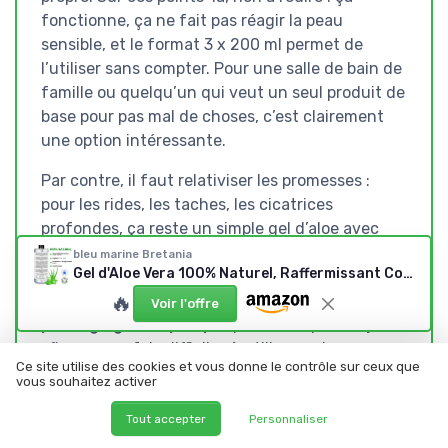
fonctionne, ça ne fait pas réagir la peau
sensible, et le format 3 x 200 ml permet de
l’utiliser sans compter. Pour une salle de bain de
famille ou quelqu’un qui veut un seul produit de
base pour pas mal de choses, c’est clairement
une option intéressante.
Par contre, il faut relativiser les promesses :
pour les rides, les taches, les cicatrices
profondes, ça reste un simple gel d’aloe avec
vitamine E, pas un soin dermatologique pointu.
bleu marine Bretania
Gel d'Aloe Vera 100% Naturel, Raffermissant Corps, Anti Rides Visage, Hydratant Peau et Cheveux, Apaisant et Réparateur Cheveux (Après Soleil, Après le Rasage et l'épilation) - 3 x 200 ml
On gagne en confort de peau, oui, mais ce n’est
🔥
pas un produit miracle. Le vrai point noir, c’est le
Voir l'offre
packaging avec pompe
qui ne suit pas toujours
: flacons parfois difficiles à utiliser, gel un peu
Ce site utilise des cookies et vous donne le contrôle sur ceux que
trop épais pour le système, obligé d’ouvrir le
vous souhaitez activer
bouchon pour récupérer le produit. Ça
n’empêche pas de l’utiliser, mais ça rend
Tout accepter
Personnaliser
l’expérience moins agréable.