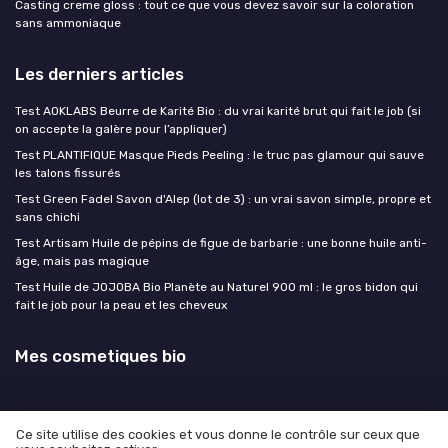
Casting creme gloss : tout ce que vous devez savoir sur la coloration
sans ammoniaque
Les derniers articles
Test AOKLABS Beurre de Karité Bio : du vrai karité brut qui fait le job (si
on accepte la galère pour l’appliquer)
Test PLANTIFIQUE Masque Pieds Peeling : le truc pas glamour qui sauve
les talons fissurés
Test Green Fadel Savon d'Alep (lot de 3) : un vrai savon simple, propre et
sans chichi
Test Artisam Huile de pépins de figue de barbarie : une bonne huile anti-
âge, mais pas magique
Test Huile de JOJOBA Bio Planète au Naturel 900 ml : le gros bidon qui
fait le job pour la peau et les cheveux
Mes cosmetiques bio
Ce site utilise des cookies et vous donne le contrôle sur ceux que