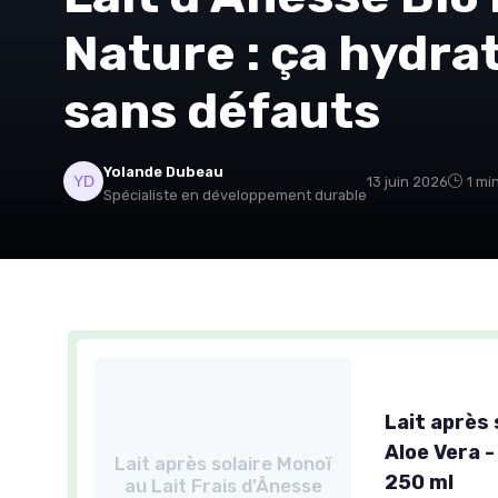
Nature : ça hydra
sans défauts
Yolande Dubeau
13 juin 2026
1 mi
Spécialiste en développement durable
Lait après 
Aloe Vera 
Lait après solaire Monoï
250 ml
au Lait Frais d'Ânesse