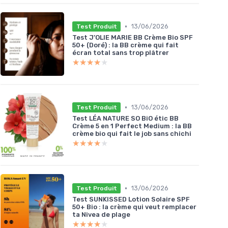
•
13/06/2026
Test Produit
Test J’OLIE MARIE BB Crème Bio SPF
50+ (Doré) : la BB crème qui fait
écran total sans trop plâtrer
★★★★★
★★★★★
•
13/06/2026
Test Produit
Test LÉA NATURE SO BiO étic BB
Crème 5 en 1 Perfect Medium : la BB
crème bio qui fait le job sans chichi
★★★★★
★★★★★
•
13/06/2026
Test Produit
Test SUNKISSED Lotion Solaire SPF
50+ Bio : la crème qui veut remplacer
ta Nivea de plage
★★★★★
★★★★★