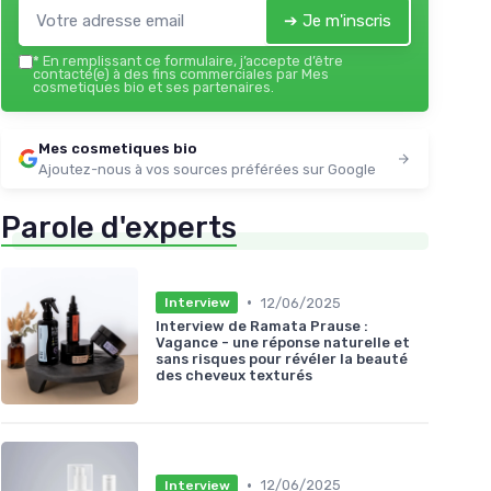
➔ Je m'inscris
*
En remplissant ce formulaire, j’accepte d’être
contacté(e) à des fins commerciales par Mes
cosmetiques bio et ses partenaires.
Mes cosmetiques bio
Ajoutez-nous à vos sources préférées sur Google
Parole d'experts
•
12/06/2025
Interview
Interview de Ramata Prause :
Vagance - une réponse naturelle et
sans risques pour révéler la beauté
des cheveux texturés
•
12/06/2025
Interview