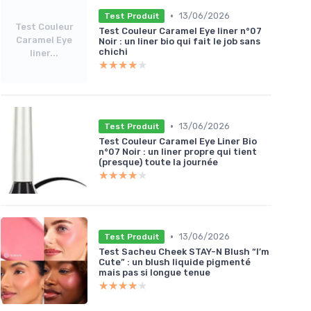
•
13/06/2026
Test Produit
Test Couleur
Test Couleur Caramel Eye liner n°07
Caramel Eye
Noir : un liner bio qui fait le job sans
chichi
liner...
★★★★★
★★★★★
•
13/06/2026
Test Produit
Test Couleur Caramel Eye Liner Bio
n°07 Noir : un liner propre qui tient
(presque) toute la journée
★★★★★
★★★★★
•
13/06/2026
Test Produit
Test Sacheu Cheek STAY-N Blush “I’m
Cute” : un blush liquide pigmenté
mais pas si longue tenue
★★★★★
★★★★★