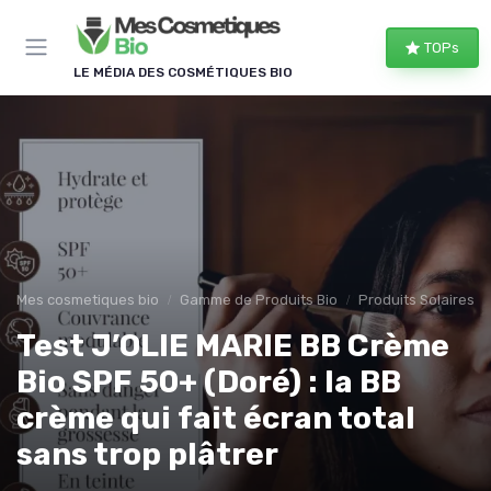
Panneau de gestion des cookies
TOPs
LE MÉDIA DES COSMÉTIQUES BIO
Mes cosmetiques bio
Gamme de Produits Bio
Produits Solaires B
Test J’OLIE MARIE BB Crème
Bio SPF 50+ (Doré) : la BB
crème qui fait écran total
sans trop plâtrer