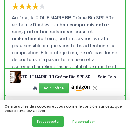
★★★★★
★★★★★
Au final, la J’OLIE MARIE BB Crème Bio SPF 50+
en teinte Doré est un
bon compromis entre
soin, protection solaire sérieuse et
unification du teint
, surtout si vous avez la
peau sensible ou que vous faites attention à la
composition. Elle protège bien, ne m’a pas donné
de boutons, n’a pas irrité ma peau et a
clairement amélioré l’aspect global de mon teint
au quotidien. On n’est pas sur un fond de teint
J’OLIE MARIE BB Crème Bio SPF 50+ – Soin Teinté avec Protection Solaire Minérale – Crème Visage à l’Huile d’Olive – Peaux Sensibles – Fabriquée en France – 50 ml (Doré)
couvrant, mais plutôt sur une crème teintée qui
🔥
rend la peau plus régulière et présentable sans
Voir l'offre
trop d’effort.
Ce n’est pas parfait : la texture reste celle d’un
Ce site utilise des cookies et vous donne le contrôle sur ceux que
vous souhaitez activer
solaire minéral, donc on sent un peu la présence
du produit, et la teinte Doré peut être un peu
Tout accepter
Personnaliser
chaude si vous êtes vraiment très claire. Il faut