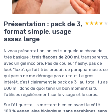
Présentation : pack de 3,
★★★★★
★★★★★
format simple, usage
assez large
Niveau présentation, on est sur quelque chose de
très basique :
trois flacons de 200 ml
, transparents,
avec un gel incolore. Pas de couleur flashy, pas de
look “luxe”, ça fait très produit de parapharmacie, ce
qui perso ne me dérange pas du tout. Le gros
intérêt, c’est clairement le pack de 3 : au total, tu as
600 ml, donc de quoi tenir un bon moment si tu
l’utilises régulièrement sur le visage et le corps.
Sur l’étiquette, ils mettent bien en avant le côté
100 % vegan, aloe biologique, sans parabènes, sans