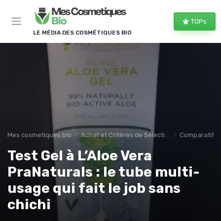
Panneau de gestion des cookies
TOPs
LE MÉDIA DES COSMÉTIQUES BIO
Mes cosmetiques bio
Achat et Critères de Sélection
Comparatifs e
Test Gel à L’Aloe Vera
PraNaturals : le tube multi-
usage qui fait le job sans
chichi