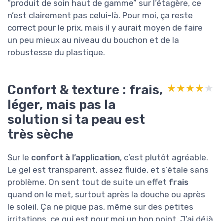
“produit de soin haut de gamme” sur l’étagère, ce
n’est clairement pas celui-là. Pour moi, ça reste
correct pour le prix, mais il y aurait moyen de faire
un peu mieux au niveau du bouchon et de la
robustesse du plastique.
Confort & texture : frais,
★★★★★
★★★★★
léger, mais pas la
solution si ta peau est
très sèche
Sur le
confort à l’application
, c’est plutôt agréable.
Le gel est transparent, assez fluide, et s’étale sans
problème. On sent tout de suite un effet
frais
quand on le met, surtout après la douche ou après
le soleil. Ça ne pique pas, même sur des petites
irritations, ce qui est pour moi un bon point. J’ai déjà