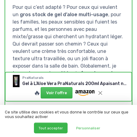
Pour qui c’est adapté ? Pour ceux qui veulent
un
gros stock de gel d’aloe multi-usage
, pour
les familles, les peaux sensibles qui fuient les
parfums, et les personnes avec peau
mixte/grasse qui cherchent un hydratant léger.
Qui devrait passer son chemin ? Ceux qui
veulent une crème très confortable, une
texture ultra travaillée, ou un joli flacon à
exposer dans la salle de bain. Globalement, je
trouve le rapport qualité-prix
franchement
PraNaturals
correct
, et je comprends la bonne note globale
Gel à L’Aloe Vera PraNaturals 200ml Apaisant naturel et hydratant nourrissant (Paquet de 3) 200 ml (Lot de 3)
sur Amazon, même si ce n’est pas le produit
🔥
Voir l'offre
parfait.
Ce site utilise des cookies et vous donne le contrôle sur ceux que
vous souhaitez activer
Voir l'offre
Tout accepter
Personnaliser