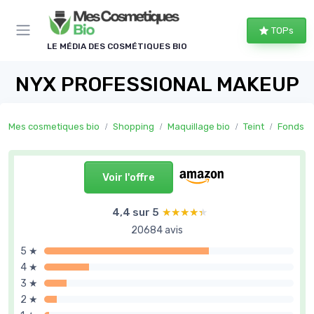
Panneau de gestion des cookies
TOPs
LE MÉDIA DES COSMÉTIQUES BIO
NYX PROFESSIONAL MAKEUP
Mes cosmetiques bio
Shopping
Maquillage bio
Teint
Fonds de
Voir l'offre
4,4 sur 5
★★★★★
★★★★★
20684 avis
5 ★
4 ★
3 ★
2 ★