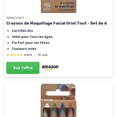
GRIMTOUT
Crayons de Maquillage Facial Grim'Tout - Set de 6
＋
Certifiés Bio
＋
Idéal pour tous les âges
＋
Parfait pour les fêtes
＋
Couleurs vives
★★★★★
★★★★★
4,8/5
—
10 avis
Voir l'offre