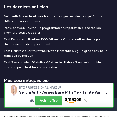
Les derniers articles
Soin anti-âge naturel pour homme : les gestes simples qui font la
différence après 35 ans
Peau, cheveux, lèvres : le programme de réparation bio après les
premiers coups de soleil
Test Evoluderm Routine 100% Vitamine C : une routine simple pour
donner un peu de peps au teint
Test Beurre de karité raffiné Mystic Moments 5 kg : le gros seau pour
tambouilles maison
Test Savon d'Alep 60% olive 40% laurier Natura Germania : un bloc
costaud pour tout faire sous la douche
Mes cosmetiques bio
NYX PROFESSIONAL MAKEUP
Sérum Anti-Cernes Bare With Me - Teinte Vanilla (03)
🔥
Voir l'offre
Mentions légales
Politique de confidentialité
© Mes cosmetiques bio 2026
Ce site utilise des cookies et vous donne le contrôle sur ceux que