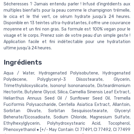
Sécheresses ? Jamais entendu parler ! Infusé d'ingrédients aux
multiples bienfaits pour la peau comme le champignon trémelle,
le cica et le thé vert, ce sérum hydrate jusqu'à 24 heures.
Disponible en 13 teintes ultra-hydratantes, il offre une couvrance
moyenne et un fini non gras. Sa formule est 100% vegan pour le
visage et le corps. Prenez soin de votre peau d'un simple geste !
Application facile et fini indétectable pour une hydratation
ultime jusqu'à 24 heures.
Ingrédients
Aqua / Water, Hydrogenated Polyisobutene, Hydrogenated
Polydecene, Polyglyceryl-3 Diisostearate, Glycerin,
Trimethylsiloxysilicate, Isononyl Isononanoate, Disteardimonium
Hectorite, Butylene Glycol, Silica, Camellia Sinensis Leaf Extract,
Helianthus Annuus Seed Oil / Sunflower Seed Oil, Tremella
Fuciformis Polysaccharide, Centella Asiatica Extract, Allantoin,
Sorbitan Olivate, Sorbitan Sesquiisostearate, Glyceryl
Behenate/Eicosadioate, Sodium Chloride, Magnesium Sulfate,
Ethylhexylglycerin, Polyhydroxystearic Acid, Tocopherol,
Phenoxyethanol ● [+/- May Contain: CI 77491, CI 77492, CI 77499