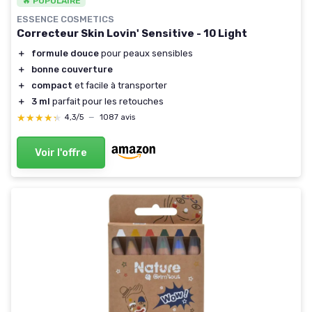
🔥 POPULAIRE
ESSENCE COSMETICS
Correcteur Skin Lovin' Sensitive - 10 Light
＋
formule douce
pour peaux sensibles
＋
bonne couverture
＋
compact
et facile à transporter
＋
3 ml
parfait pour les retouches
★★★★★
★★★★★
4,3/5
—
1087 avis
Voir l'offre