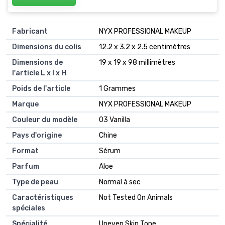
Fabricant
‎NYX PROFESSIONAL MAKEUP
Dimensions du colis
‎12.2 x 3.2 x 2.5 centimètres
Dimensions de
‎19 x 19 x 98 millimètres
l'article L x l x H
Poids de l'article
‎1 Grammes
Marque
‎NYX PROFESSIONAL MAKEUP
Couleur du modèle
‎03 Vanilla
Pays d'origine
‎Chine
Format
‎Sérum
Parfum
‎Aloe
Type de peau
‎Normal à sec
Caractéristiques
‎Not Tested On Animals
spéciales
Spécialité
‎Uneven Skin Tone