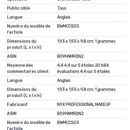
Public cible
‎Tous
Langue
‎Anglais
Numéro du modèle de
‎BWMCCS03
l'article
Dimensions du
‎1,93 x 1,93 x 9,8 cm; 1 grammes
produit (L x l x h)
ASIN
‎B09HNMRQN2
Moyenne des
4,4 4,4 sur 5 étoiles 20 684
commentaires client
évaluations 4,4 sur 5 étoiles
Langue
Anglais
Dimensions du
1,93 x 1,93 x 9,8 cm; 1 grammes
produit (L x l x h)
Fabricant
NYX PROFESSIONAL MAKEUP
ASIN
B09HNMRQN2
Numéro du modèle de
BWMCCS03
l'article