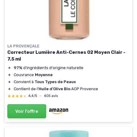
LA PROVENÇALE
Correcteur Lumière Anti-Cernes 02 Moyen Clair -
7,5 ml
＋
97%
d'ingrédients d'origine naturelle
＋
Couvrance
Moyenne
＋
Convient à
Tous Types de Peaux
＋
Contient de l'
Huile d'Olive Bio
AOP Provence
★★★★★
★★★★★
4,4/5
—
405 avis
Voir l'offre