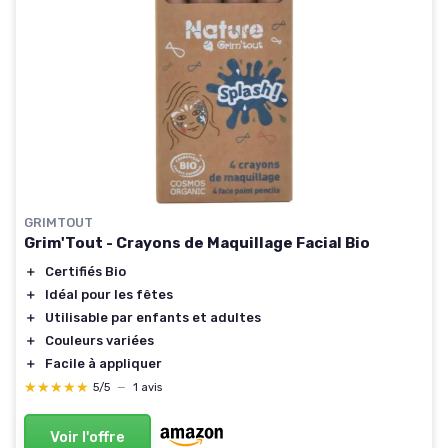
GRIMTOUT
Grim'Tout - Crayons de Maquillage Facial Bio
＋
Certifiés Bio
＋
Idéal pour les fêtes
＋
Utilisable par enfants et adultes
＋
Couleurs variées
＋
Facile à appliquer
★★★★★
★★★★★
5/5
—
1 avis
Voir l'offre