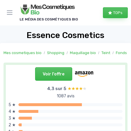
Panneau de gestion des cookies
TOPs
LE MÉDIA DES COSMÉTIQUES BIO
Essence Cosmetics
Mes cosmetiques bio
Shopping
Maquillage bio
Teint
Fonds de
Voir l'offre
4,3 sur 5
★★★★★
★★★★★
1087 avis
5 ★
4 ★
3 ★
2 ★