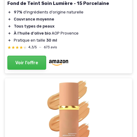
Fond de Teint Soin Lumière - 15 Porcelaine
＋
97%
d'ingrédients d'origine naturelle
＋
Couvrance moyenne
＋
Tous types de peaux
＋
À l'huile d'olive bio
AOP Provence
＋
Pratique en taille
30 ml
★★★★★
★★★★★
4,3/5
—
673 avis
Voir l'offre