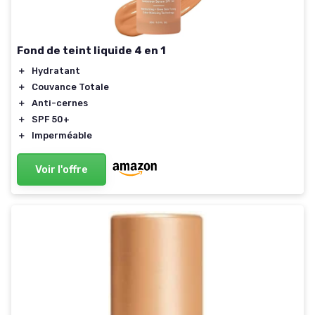
Fond de teint liquide 4 en 1
＋
Hydratant
＋
Couvance Totale
＋
Anti-cernes
＋
SPF 50+
＋
Imperméable
Voir l'offre