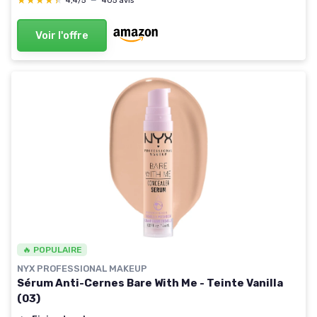
★★★★★
★★★★★
4,4/5
—
405 avis
Voir l'offre
🔥 POPULAIRE
NYX PROFESSIONAL MAKEUP
Sérum Anti-Cernes Bare With Me - Teinte Vanilla
(03)