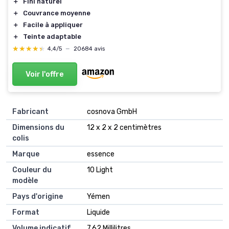
＋
Fini naturel
＋
Couvrance moyenne
＋
Facile à appliquer
＋
Teinte adaptable
★★★★★
★★★★★
4,4/5
—
20684 avis
Voir l'offre
Fabricant
‎cosnova GmbH
Dimensions du
‎12 x 2 x 2 centimètres
colis
Marque
‎essence
Couleur du
‎10 Light
modèle
Pays d'origine
‎Yémen
Format
‎Liquide
Volume indicatif
‎7,62 Millilitres