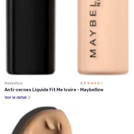
Maybelline
4.3
☆☆☆☆☆
★★★★★
Anti-cernes Liquide Fit Me Ivoire - Maybelline
Voir le détail