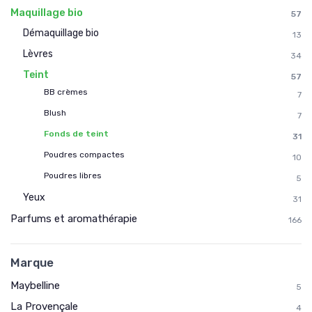
Maquillage bio
57
Démaquillage bio
13
Lèvres
34
Teint
57
BB crèmes
7
Blush
7
Fonds de teint
31
Poudres compactes
10
Poudres libres
5
Yeux
31
Parfums et aromathérapie
166
Marque
Maybelline
5
La Provençale
4