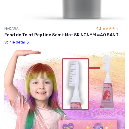
MÁDARA
4.2
☆☆☆☆☆
★★★★★
Fond de Teint Peptide Semi-Mat SKINONYM #40 SAND
Voir le détail