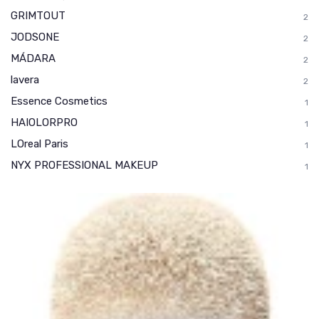
GRIMTOUT
2
JODSONE
2
MÁDARA
2
lavera
2
Essence Cosmetics
1
HAIOLORPRO
1
LOreal Paris
1
NYX PROFESSIONAL MAKEUP
1