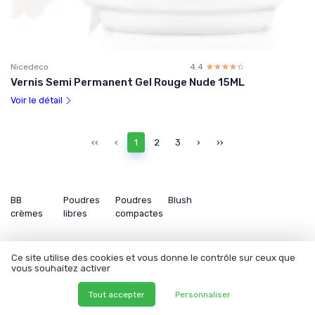
Nicedeco
4.4
☆☆☆☆☆
★★★★★
Vernis Semi Permanent Gel Rouge Nude 15ML
Voir le détail
‹‹
‹
1
2
3
›
››
BB
Poudres
Poudres
Blush
crèmes
libres
compactes
Ce site utilise des cookies et vous donne le contrôle sur ceux que
vous souhaitez activer
Les articles par date
Tout accepter
Personnaliser
Janvier 2024
Février 2024