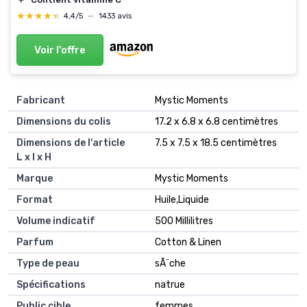
★★★★★
★★★★★
4,4/5
—
1433 avis
Voir l'offre
Fabricant
‎Mystic Moments
Dimensions du colis
‎17.2 x 6.8 x 6.8 centimètres
Dimensions de l'article
‎7.5 x 7.5 x 18.5 centimètres
L x l x H
Marque
‎Mystic Moments
Format
‎Huile,Liquide
Volume indicatif
‎500 Millilitres
Parfum
‎Cotton & Linen
Type de peau
‎sÃ¨che
Spécifications
‎natrue
Public cible
‎femmes