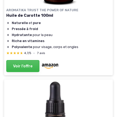
AROMATIKA TRUST THE POWER OF NATURE
Huile de Carotte 100ml
＋
Naturelle
et
pure
＋
Pressée à froid
＋
Hydratante
pour la peau
＋
Riche en vitamines
＋
Polyvalente
pour visage, corps et ongles
★★★★★
★★★★★
4,7/5
—
7 avis
Voir l'offre