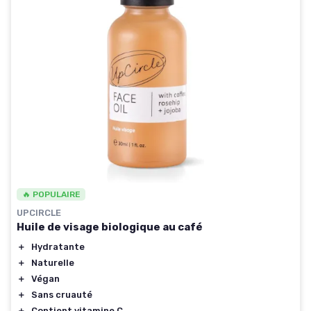
🔥 POPULAIRE
UPCIRCLE
Huile de visage biologique au café
＋
Hydratante
＋
Naturelle
＋
Végan
＋
Sans cruauté
＋
Contient vitamine C