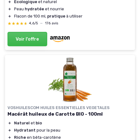
＋
Écologique
et naturel
＋
Peau
hydratée
et nourrie
＋
Flacon de 100 ml,
pratique
à utiliser
★★★★★
★★★★★
4,6/5
—
176 avis
Voir l'offre
VOSHUILESCOM HUILES ESSENTIELLES VEGETALES
Macérât huileux de Carotte BIO - 100ml
＋
Naturel
et
bio
＋
Hydratant
pour la peau
＋
Riche
en bêta-carotène