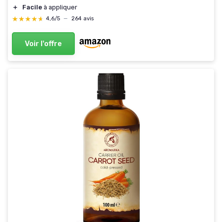
＋
Facile
à appliquer
★★★★★
★★★★★
4,6/5
—
264 avis
Voir l'offre