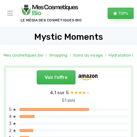
Panneau de gestion des cookies
TOPs
LE MÉDIA DES COSMÉTIQUES BIO
Mystic Moments
Mes cosmetiques bio
Shopping
Soins du visage
Hydratation vi
Voir l'offre
4,1 sur 5
★★★★★
★★★★★
51 avis
5 ★
4 ★
3 ★
2 ★