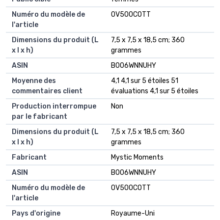
Numéro du modèle de
‎OV500COTT
l'article
Dimensions du produit (L
‎7,5 x 7,5 x 18,5 cm; 360
x l x h)
grammes
ASIN
‎B006WNNUHY
Moyenne des
4,1 4,1 sur 5 étoiles 51
commentaires client
évaluations 4,1 sur 5 étoiles
Production interrompue
Non
par le fabricant
Dimensions du produit (L
7,5 x 7,5 x 18,5 cm; 360
x l x h)
grammes
Fabricant
Mystic Moments
ASIN
B006WNNUHY
Numéro du modèle de
OV500COTT
l'article
Pays d'origine
Royaume-Uni