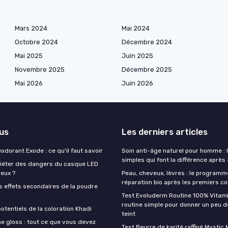
Mars 2024
Mai 2024
Octobre 2024
Décembre 2024
Mai 2025
Juin 2025
Novembre 2025
Décembre 2025
Mai 2026
Juin 2026
lus
Les derniers articles
éodorant Exode : ce qu'il faut savoir
Soin anti-âge naturel pour homme : 
simples qui font la différence après
quiéter des dangers du casque LED
veux ?
Peau, cheveux, lèvres : le programm
réparation bio après les premiers co
s effets secondaires de la poudre
Test Evoluderm Routine 100% Vitami
routine simple pour donner un peu d
otentiels de la coloration Khadi
teint
e gloss : tout ce que vous devez
Test Beurre de karité raffiné Mysti