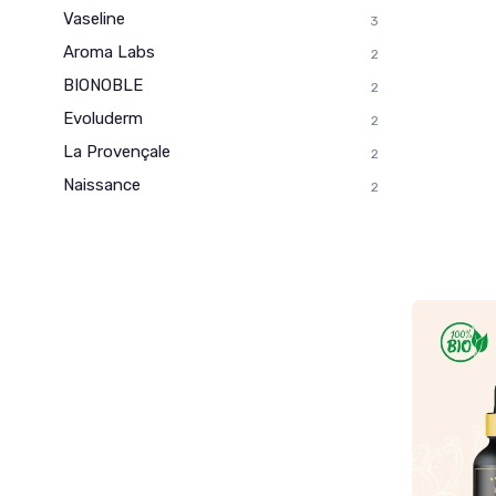
Vaseline
3
Aroma Labs
2
BIONOBLE
2
Evoluderm
2
La Provençale
2
Naissance
2