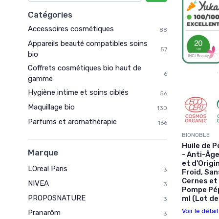
Catégories
Accessoires cosmétiques
88
Appareils beauté compatibles soins
57
bio
Coffrets cosmétiques bio haut de
6
gamme
Hygiène intime et soins ciblés
56
Maquillage bio
130
Parfums et aromathérapie
166
BIONOBLE
Huile de P
Marque
- Anti-Âge
et d'Origi
LOreal Paris
3
Froid, San
Cernes et 
NIVEA
3
Pompe Pép
PROPOSNATURE
ml (Lot de
3
Voir le détai
Pranarôm
3