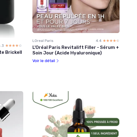
LOreal Paris
4.4
☆☆☆☆☆
★★★★★
4.3
☆☆☆☆☆
★★★★★
L'Oréal Paris Revitalift Filler - Sérum +
e Brickell
Soin Jour (Acide Hyaluronique)
Voir le détail