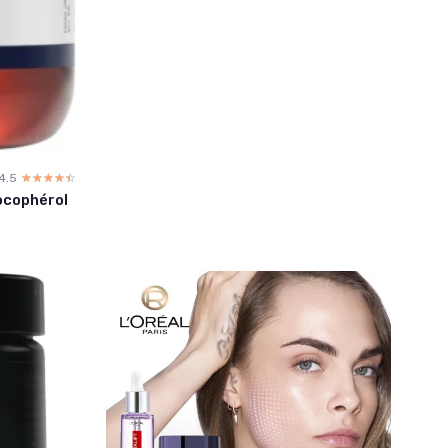
4.5
☆☆☆☆☆
★★★★★
Tocophérol