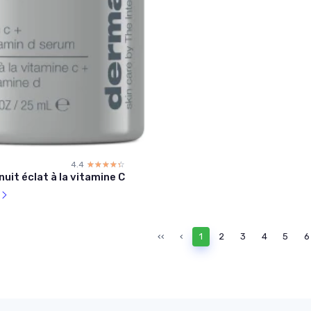
4.4
☆☆☆☆☆
★★★★★
uit éclat à la vitamine C
l
‹‹
‹
1
2
3
4
5
6