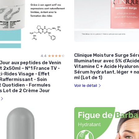
Clinique Moisture Surge Sér
4.4
☆☆☆☆☆
★★★★★
Illuminateur avec 5% d'Acid
Jour aux peptides de Venin
Vitamine C + Acide Hyaluron
t 2x50ml – N°1 France TV -
Sérum hydratant, léger + n
i-Rides Visage - Effet
ml (Lot de 1)
Raffermissant - Soin
 Quotidien - Formules
Voir le détail
s Lot de 2 Crème Jour
l