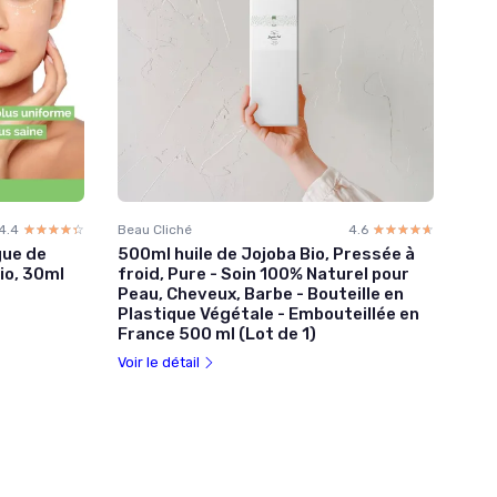
4.4
☆☆☆☆☆
★★★★★
Beau Cliché
4.6
☆☆☆☆☆
★★★★★
gue de
500ml huile de Jojoba Bio, Pressée à
io, 30ml
froid, Pure - Soin 100% Naturel pour
Peau, Cheveux, Barbe - Bouteille en
Plastique Végétale - Embouteillée en
France 500 ml (Lot de 1)
Voir le détail