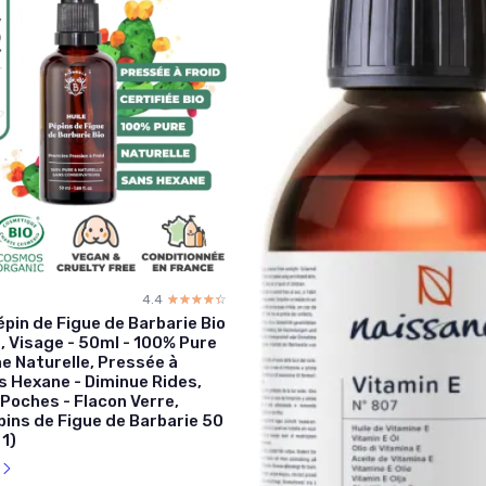
4.4
☆☆☆☆☆
★★★★★
épin de Figue de Barbarie Bio
, Visage - 50ml - 100% Pure
ne Naturelle, Pressée à
s Hexane - Diminue Rides,
Poches - Flacon Verre,
ins de Figue de Barbarie 50
 1)
l