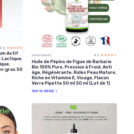
4.6
☆☆☆☆☆
★★★★★
um Actif
naturoleum
4.3
☆☆☆☆☆
★★★★★
e Lactique,
Huile de Pépins de Figue de Barbarie
ique,
Bio 100% Pure, Pression à Froid, Anti
on-gras 50
âge, Régénérante, Rides Peau Mature,
Riche en Vitamine E, Visage, Flacon
Verre Pipette 50 ml 50 ml (Lot de 1)
Voir le détail