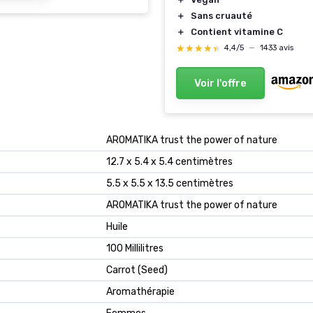
＋
Sans cruauté
＋
Contient vitamine C
★★★★★
★★★★★
4,4/5
—
1433 avis
Voir l'offre
‎AROMATIKA trust the power of nature
‎12.7 x 5.4 x 5.4 centimètres
‎5.5 x 5.5 x 13.5 centimètres
‎AROMATIKA trust the power of nature
‎Huile
‎100 Millilitres
‎Carrot (Seed)
‎Aromathérapie