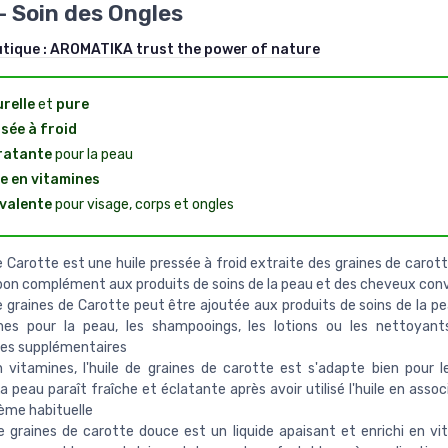
- Soin des Ongles
utique :
AROMATIKA trust the power of nature
relle
et
pure
sée à froid
ratante
pour la peau
e en vitamines
valente
pour visage, corps et ongles
de Carotte est une huile pressée à froid extraite des graines de carott
bon complément aux produits de soins de la peau et des cheveux con
de graines de Carotte peut être ajoutée aux produits de soins de la p
mes pour la peau, les shampooings, les lotions ou les nettoyant
es supplémentaires
 vitamines, l'huile de graines de carotte est s'adapte bien pour l
La peau paraît fraîche et éclatante après avoir utilisé l'huile en asso
ème habituelle
de graines de carotte douce est un liquide apaisant et enrichi en vi