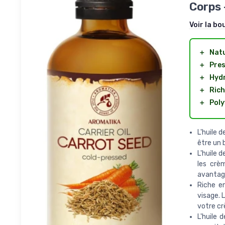
Corps 
Voir la bo
＋
Natu
＋
Pres
＋
Hyd
＋
Rich
＋
Poly
L'huile 
être un 
L'huile 
les crè
avantag
Riche en
visage. 
votre cr
L'huile 