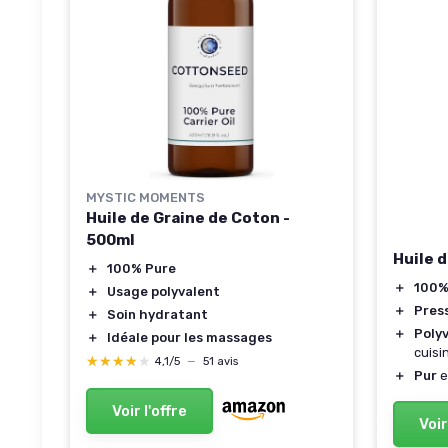
MYSTIC MOMENTS
Huile de Graine de Coton -
500ml
Huile 
＋
100% Pure
＋
100%
＋
Usage polyvalent
＋
Press
＋
Soin hydratant
＋
Poly
＋
Idéale pour les massages
cuisi
★★★★★
★★★★★
4,1/5
—
51 avis
＋
Pur
e
Voir l'offre
Voir