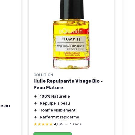
OOLUTION
Huile Repulpante Visage Bio -
Peau Mature
＋
100% Naturelle
＋
Repulpe
la peau
ue au
＋
Tonifie
visiblement
＋
Raffermit
l’épiderme
★★★★★
★★★★★
4,8/5
—
10 avis