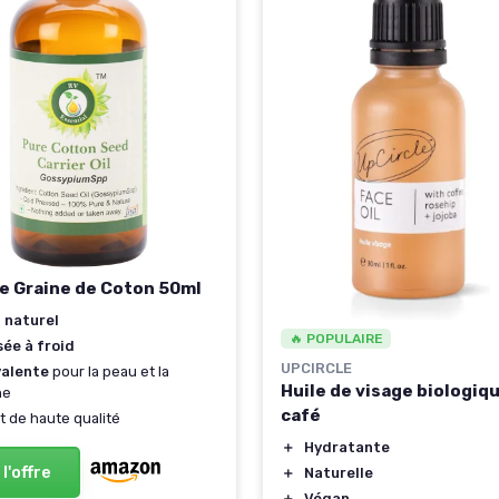
de Graine de Coton 50ml
 naturel
🔥 POPULAIRE
ée à froid
UPCIRCLE
valente
pour la peau et la
Huile de visage biologiq
ne
café
t de haute qualité
＋
Hydratante
 l'offre
＋
Naturelle
＋
Végan