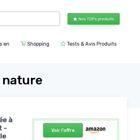
Nos TOPs produits
s en
Shopping
Tests & Avis Produits
 nature
ée à
t -
Voir l'offre
le