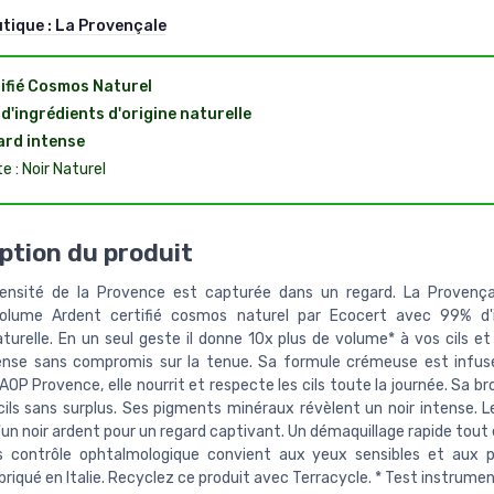
utique :
La Provençale
ifié Cosmos Naturel
d'ingrédients d'origine naturelle
rd intense
e : Noir Naturel
ption du produit
tensité de la Provence est capturée dans un regard. La Provenç
olume Ardent certifié cosmos naturel par Ecocert avec 99% d'i
aturelle. En un seul geste il donne 10x plus de volume* à vos cils e
ense sans compromis sur la tenue. Sa formule crémeuse est infus
 AOP Provence, elle nourrit et respecte les cils toute la journée. Sa b
cils sans surplus. Ses pigments minéraux révèlent un noir intense. L
un noir ardent pour un regard captivant. Un démaquillage rapide tout
s contrôle ophtalmologique convient aux yeux sensibles et aux p
abriqué en Italie. Recyclez ce produit avec Terracycle. * Test instrumen