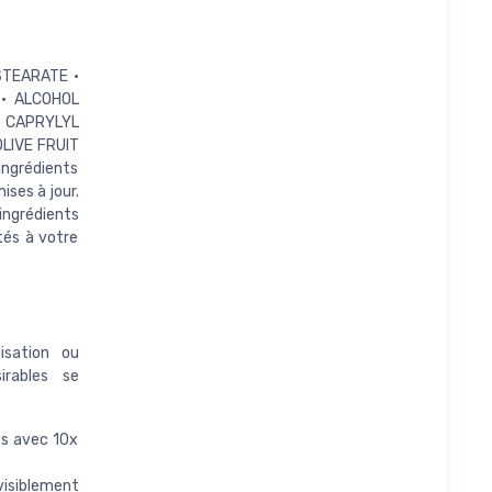
STEARATE •
 • ALCOHOL
• CAPRYLYL
OLIVE FRUIT
’ingrédients
ses à jour.
’ingrédients
tés à votre
lisation ou
irables se
és avec 10x
visiblement