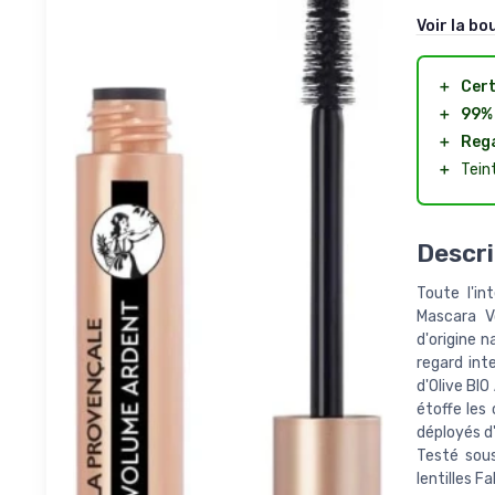
Voir la bo
＋
Cert
＋
99% 
＋
Rega
＋
Teint
Descri
Toute l'in
Mascara V
d'origine n
regard int
d'Olive BIO
étoffe les 
déployés d'
Testé sou
lentilles F