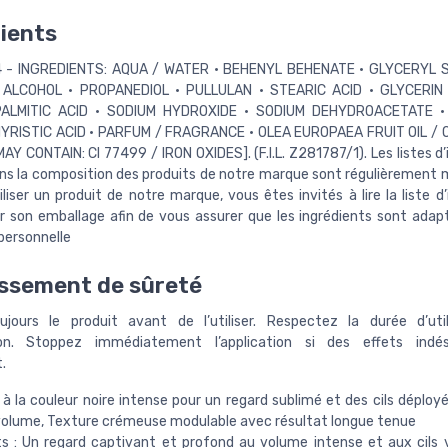
ients
- INGREDIENTS: AQUA / WATER • BEHENYL BEHENATE • GLYCERYL 
ALCOHOL • PROPANEDIOL • PULLULAN • STEARIC ACID • GLYCERIN
PALMITIC ACID • SODIUM HYDROXIDE • SODIUM DEHYDROACETATE 
YRISTIC ACID • PARFUM / FRAGRANCE • OLEA EUROPAEA FRUIT OIL / 
MAY CONTAIN: CI 77499 / IRON OXIDES]. (F.I.L. Z281787/1). Les listes d
ns la composition des produits de notre marque sont régulièrement mi
liser un produit de notre marque, vous êtes invités à lire la liste d
ur son emballage afin de vous assurer que les ingrédients sont adap
 personnelle
ssement de sûreté
jours le produit avant de l’utiliser. Respectez la durée d’uti
tion. Stoppez immédiatement l’application si des effets indés
.
à la couleur noire intense pour un regard sublimé et des cils déploy
volume, Texture crémeuse modulable avec résultat longue tenue
s : Un regard captivant et profond au volume intense et aux cils 