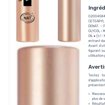
Ingréd
G2004584 
CETEARYL 
DENAT. • 
GLYCOL • M
OIL ● [+/- 
entrant da
Avant d’uti
figurant s
utilisation
Averti
Testez tou
d’applica
présentent
Mascara 
plus de 
Résultat