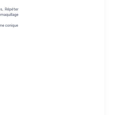
es, Répéter
émaquillage
rme conique