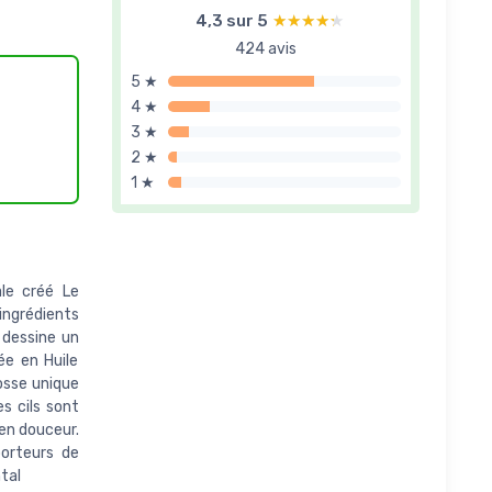
4,3 sur 5
★★★★★
★★★★★
424 avis
5 ★
4 ★
3 ★
2 ★
1 ★
ale créé Le
ngrédients
t dessine un
ée en Huile
rosse unique
es cils sont
 en douceur.
orteurs de
tal