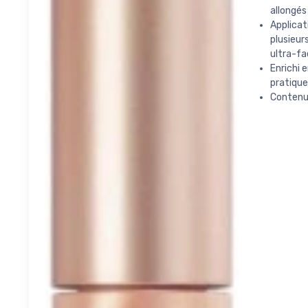
allongés
Applicat
plusieur
ultra-fa
Enrichi 
pratique
Contenu 