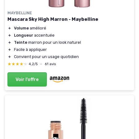
MAYBELLINE
Mascara Sky High Marron - Maybelline
＋
Volume
amélioré
＋
Longueur
accentuée
＋
Teinte
marron pour un look naturel
＋
Facile à appliquer
＋
Convient pour un usage quotidien
★★★★★
★★★★★
4,2/5
—
61 avis
Voir l'offre