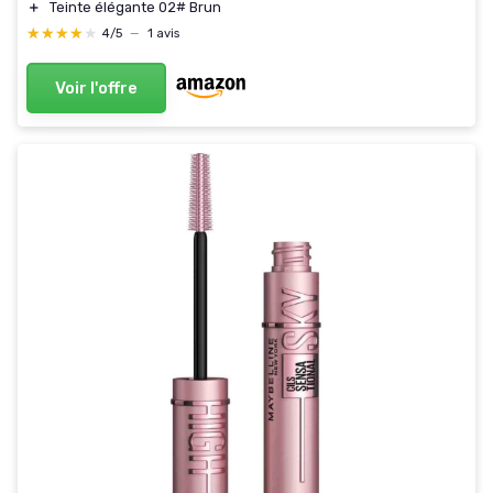
＋
Teinte élégante 02# Brun
★★★★★
★★★★★
4/5
—
1 avis
Voir l'offre