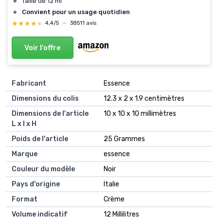
＋
Taille de 12 ml
＋
Convient pour un usage quotidien
★★★★★
★★★★★
4,4/5
—
38511 avis
Voir l'offre
Fabricant
‎Essence
Dimensions du colis
‎12.3 x 2 x 1.9 centimètres
Dimensions de l'article
‎10 x 10 x 10 millimètres
L x l x H
Poids de l'article
‎25 Grammes
Marque
‎essence
Couleur du modèle
‎Noir
Pays d'origine
‎Italie
Format
‎Crème
Volume indicatif
‎12 Millilitres