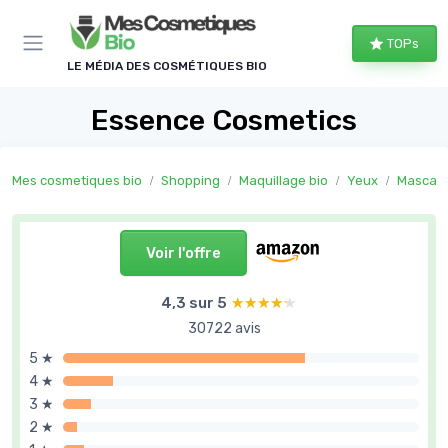
Panneau de gestion des cookies
TOPs
LE MÉDIA DES COSMÉTIQUES BIO
Essence Cosmetics
Mes cosmetiques bio
Shopping
Maquillage bio
Yeux
Mascar
Voir l'offre
4,3 sur 5
★★★★★
★★★★★
30722 avis
5 ★
4 ★
3 ★
2 ★