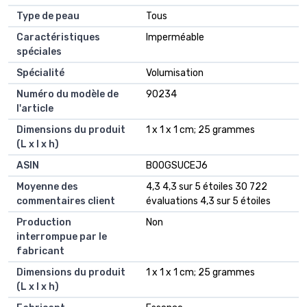
Type de peau
‎Tous
Caractéristiques
‎Imperméable
spéciales
Spécialité
‎Volumisation
Numéro du modèle de
‎90234
l'article
Dimensions du produit
‎1 x 1 x 1 cm; 25 grammes
(L x l x h)
ASIN
‎B00GSUCEJ6
Moyenne des
4,3 4,3 sur 5 étoiles 30 722
commentaires client
évaluations 4,3 sur 5 étoiles
Production
Non
interrompue par le
fabricant
Dimensions du produit
1 x 1 x 1 cm; 25 grammes
(L x l x h)