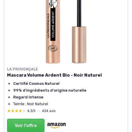
LA PROVENÇALE
Mascara Volume Ardent Bio - Noir Naturel
＋
Certifié Cosmos Naturel
＋
99% d'ingrédients d'origine naturelle
＋
Regard intense
＋
Teinte : Noir Naturel
★★★★★
★★★★★
4,3/5
—
424 avis
Voir l'offre