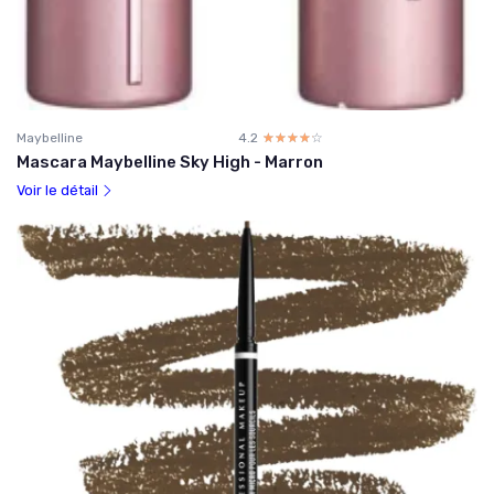
Maybelline
4.2
☆☆☆☆☆
★★★★★
Mascara Maybelline Sky High - Marron
Voir le détail