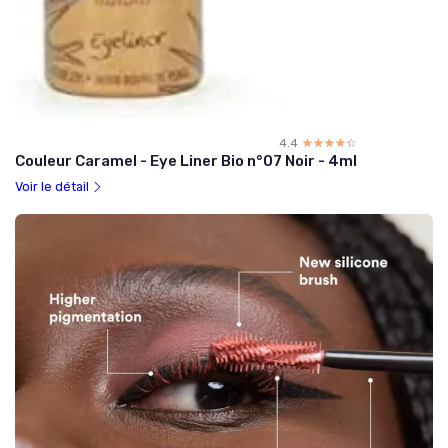
4.4
☆☆☆☆☆
★★★★★
Couleur Caramel - Eye Liner Bio n°07 Noir - 4ml
Voir le détail