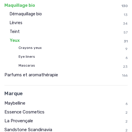
Maquillage bio
130
Démaquillage bio
13
Lèvres
34
Teint
57
Yeux
31
Crayons yeux
9
Eye liners
6
Mascaras
23
Parfums et aromathérapie
166
Marque
Maybelline
6
Essence Cosmetics
2
La Provençale
2
Sandstone Scandinavia
2