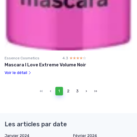
Essence Cosmetics
4.3
☆☆☆☆☆
★★★★★
Mascara I Love Extreme Volume Noir
Voir le détail
‹‹
‹
1
2
3
›
››
Les articles par date
Janvier 2024
Février 2024