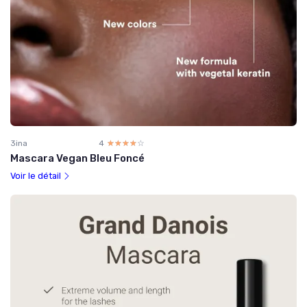
3ina
4
☆☆☆☆☆
★★★★★
Mascara Vegan Bleu Foncé
Voir le détail