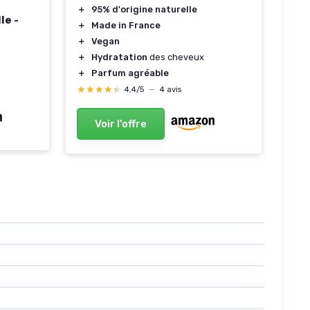
＋
95% d'origine naturelle
le -
＋
Made in France
＋
Vegan
＋
Hydratation
des cheveux
＋
Parfum agréable
★★★★★
★★★★★
4,4/5
—
4 avis
Voir l'offre