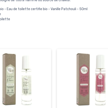
éloigné de toute flamme ou source de chaleur.
io - Eau de toilette certifie bio - Vanille Patchouli - 50ml
e
oilette