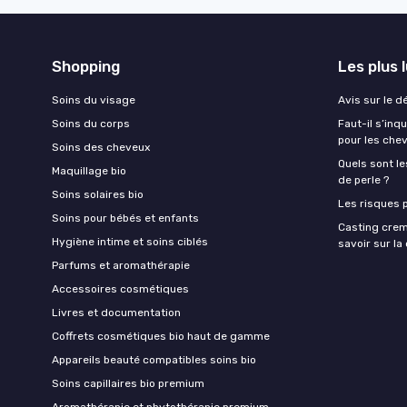
Shopping
Les plus 
Soins du visage
Avis sur le d
Soins du corps
Faut-il s’in
pour les che
Soins des cheveux
Quels sont le
Maquillage bio
de perle ?
Soins solaires bio
Les risques p
Soins pour bébés et enfants
Casting crem
Hygiène intime et soins ciblés
savoir sur l
Parfums et aromathérapie
Accessoires cosmétiques
Livres et documentation
Coffrets cosmétiques bio haut de gamme
Appareils beauté compatibles soins bio
Soins capillaires bio premium