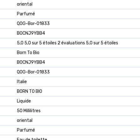
‎oriental
‎Parfumé
‎QOG-Bor-01833
‎B0CNJ9YBB4
5,0 5,0 sur 5 étoiles 2 évaluations 5,0 sur 5 étoiles
Born To Bio
B0CNJ9YBB4
QOG-Bor-01833
Italie
BORN TO BIO
Liquide
50 Millilitres
oriental
Parfumé
Eau de toilette