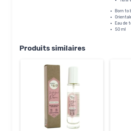
Tenir 
Born to b
Oriental
Eau de t
50 ml
Produits similaires