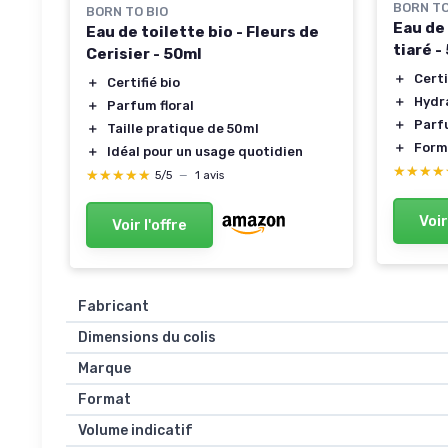
BORN TO
BORN TO BIO
Eau de 
Eau de toilette bio - Fleurs de
tiaré -
Cerisier - 50ml
＋
Certi
＋
Certifié bio
＋
Hydr
＋
Parfum floral
＋
Parfu
＋
Taille pratique de 50ml
＋
Form
＋
Idéal pour un usage quotidien
★★★★
★★★★
★★★★★
★★★★★
5/5
—
1 avis
Voir
Voir l'offre
Fabricant
Dimensions du colis
Marque
Format
Volume indicatif