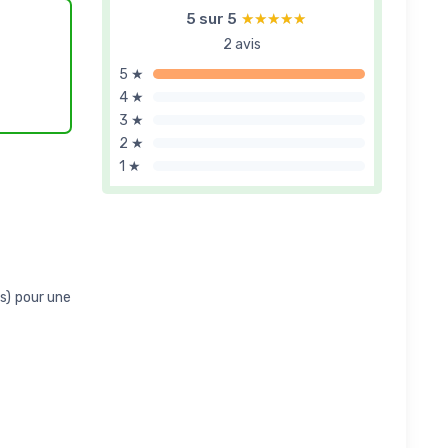
5 sur 5
★★★★★
★★★★★
2 avis
5 ★
4 ★
3 ★
2 ★
1 ★
ts) pour une