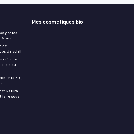
Mes cosmetiques bio
les gestes
 35 ans
e de
ups de soleil
ne C : une
e peps au
c Moments 5 kg
son
rier Natura
t faire sous