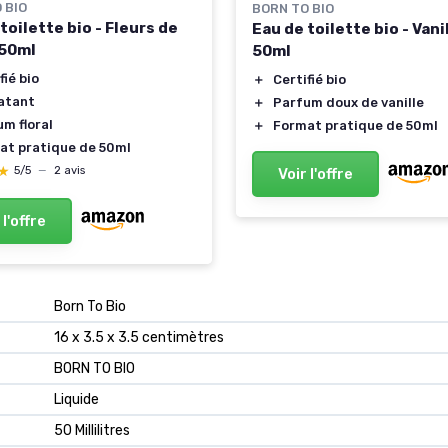
 BIO
BORN TO BIO
toilette bio - Fleurs de
Eau de toilette bio - Vanil
 50ml
50ml
fié bio
＋
Certifié bio
atant
＋
Parfum doux de vanille
m floral
＋
Format pratique de 50ml
at pratique de 50ml
★
★
5/5
—
2 avis
Voir l'offre
 l'offre
‎Born To Bio
‎16 x 3.5 x 3.5 centimètres
‎BORN TO BIO
‎Liquide
‎50 Millilitres