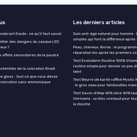
lus
Les derniers articles
éodorant Exode : ce qu'il faut savoir
Soin anti-âge naturel pour homme : 
simples qui font la différence après
quiéter des dangers du casque LED
veux ?
Peau, cheveux, lèvres : le programm
réparation bio après les premiers co
s effets secondaires de la poudre
Test Evoluderm Routine 100% Vitami
routine simple pour donner un peu d
otentiels de la coloration Khadi
teint
e gloss : tout ce que vous devez
Test Beurre de karité raffiné Mysti
a coloration sans ammoniaque
: le gros seau pour tambouilles mai
Test Savon d'Alep 60% olive 40% lau
Germania : un bloc costaud pour tou
la douche