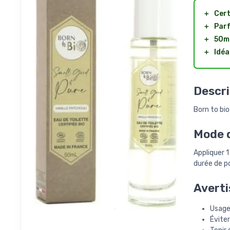
＋
Cert
＋
Par
＋
50m
＋
Idéa
Descri
Born to bio
Mode d
Appliquer 1
durée de p
Averti
Usage
Éviter