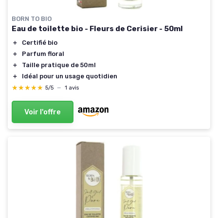
BORN TO BIO
Eau de toilette bio - Fleurs de Cerisier - 50ml
＋
Certifié bio
＋
Parfum floral
＋
Taille pratique de 50ml
＋
Idéal pour un usage quotidien
★★★★★
★★★★★
5/5
—
1 avis
Voir l'offre