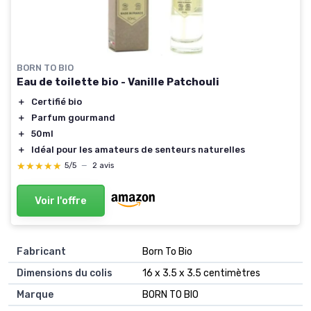
BORN TO BIO
Eau de toilette bio - Vanille Patchouli
＋
Certifié bio
＋
Parfum gourmand
＋
50ml
＋
Idéal pour les amateurs de senteurs naturelles
★★★★★
★★★★★
5/5
—
2 avis
Voir l'offre
Fabricant
‎Born To Bio
Dimensions du colis
‎16 x 3.5 x 3.5 centimètres
Marque
‎BORN TO BIO