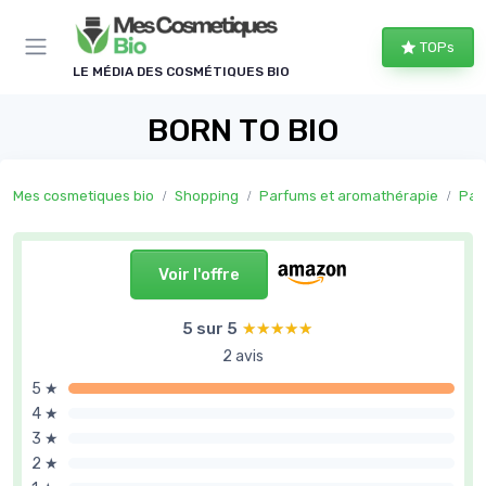
Panneau de gestion des cookies
TOPs
LE MÉDIA DES COSMÉTIQUES BIO
BORN TO BIO
Mes cosmetiques bio
Shopping
Parfums et aromathérapie
Par
Voir l'offre
5 sur 5
★★★★★
★★★★★
2 avis
5 ★
4 ★
3 ★
2 ★