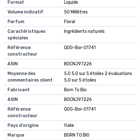
Format
‎Liquide
Volume indicatif
‎50 Millilitres
Parfum
‎Floral
Caractéristiques
‎Ingrédients naturels
spéciales
Référence
‎QOG-Bor-01741
constructeur
ASIN
‎B0CNJ97226
Moyenne des
5,0 5,0 sur 5 étoiles 2 évaluations
commentaires client
5,0 sur 5 étoiles
Fabricant
Born To Bio
ASIN
B0CNJ97226
Référence
QOG-Bor-01741
constructeur
Pays d'origine
Italie
Marque
BORN TO BIO