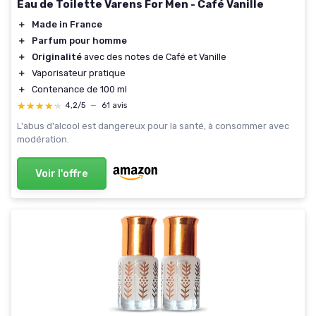
Eau de Toilette Varens For Men - Café Vanille
＋
Made in France
＋
Parfum pour homme
＋
Originalité
avec des notes de Café et Vanille
＋
Vaporisateur pratique
＋
Contenance de 100 ml
★★★★★
★★★★★
4,2/5
—
61 avis
L'abus d'alcool est dangereux pour la santé, à consommer avec
modération.
Voir l'offre