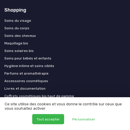
Shopping
Soins du visage
Soins du corps
Soins des cheveux
Maquillage bio
Soins solaires bio
Soins pour bébés et enfants
Hygiène intime et soins ciblés
Parfums et aromathérapie
Accessoires cosmétiques
Livres et documentation
Coffrets cosmétiques bio haut de gamme
Appareils beauté compatibles soins bio
Ce site utilise des cookies et vous donne le contrôle sur ceux que
vous souhaitez activer
Soins capillaires bio premium
Aromathérapie et phytothérapie premium
Tout accepter
Personnaliser
Équipements esthétiques bio