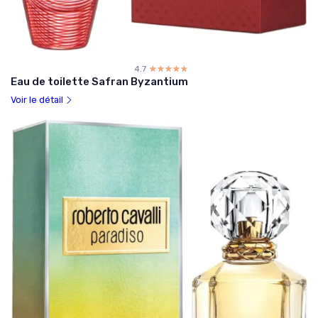
4.7
☆☆☆☆☆
★★★★★
Eau de toilette Safran Byzantium
Voir le détail