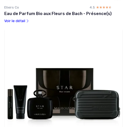
Elixirs Co
4.5
☆☆☆☆☆
★★★★★
Eau de Parfum Bio aux Fleurs de Bach - Présence(s)
Voir le détail