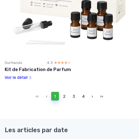
OurHands
4.3
☆☆☆☆☆
★★★★★
Kit de Fabrication de Parfum
Voir le détail
‹‹
‹
1
2
3
4
›
››
Les articles par date