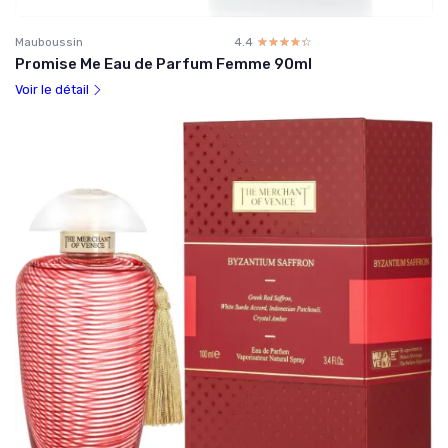
Mauboussin
4.4
☆☆☆☆☆
★★★★★
Promise Me Eau de Parfum Femme 90ml
Voir le détail