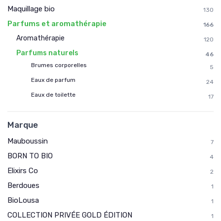
Maquillage bio
130
Parfums et aromathérapie
166
Aromathérapie
120
Parfums naturels
46
Brumes corporelles
5
Eaux de parfum
24
Eaux de toilette
17
Marque
Mauboussin
7
BORN TO BIO
4
Elixirs Co
2
Berdoues
1
BioLousa
1
COLLECTION PRIVÉE GOLD ÉDITION
1