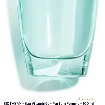
4.7
☆☆☆☆☆
★★★★★
BIOTHERM - Eau Vitaminée - Parfum Femme - 100 ml