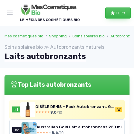
Panneau de gestion des cookies
TOPs
LE MÉDIA DES COSMÉTIQUES BIO
Mes cosmetiques bio
Shopping
Soins solaires bio
Autobronzan
Soins solaires bio ≫ Autobronzants naturels
Laits autobronzants
🏆
Top Laits autobronzants
GISÈLE DENIS - Pack Autobronzant, Gouttes Autobronzantes Visage 15 ml + Lait Autobronzant Corps 150 ml, Bronzage Progressif, avec DHA, Érythrulose, Acide Hyaluronique et Arginine, Formule Vegan
#1
🏆
9.0
/10
★★★★★
★★★★★
Australian Gold Lait autobronzant 250 ml
#2
8.6
/10
★★★★★
★★★★★