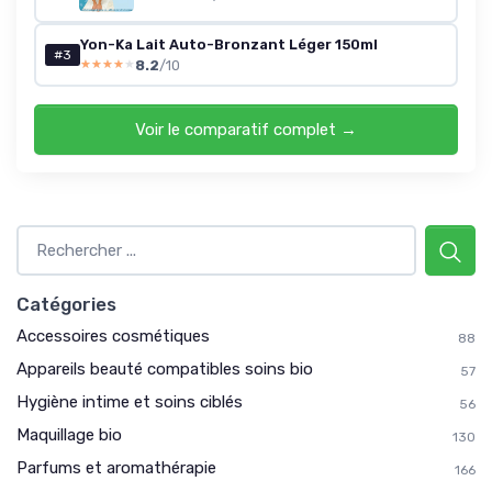
Yon-Ka Lait Auto-Bronzant Léger 150ml
#3
8.2
/10
★★★★★
★★★★★
Voir le comparatif complet →
Catégories
Accessoires cosmétiques
88
Appareils beauté compatibles soins bio
57
Hygiène intime et soins ciblés
56
Maquillage bio
130
Parfums et aromathérapie
166