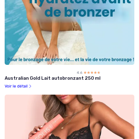
4.6
☆☆☆☆☆
★★★★★
Australian Gold Lait autobronzant 250 ml
Voir le détail