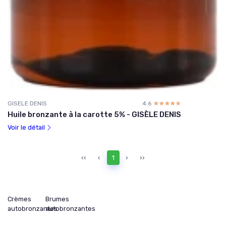
GISELE DENIS
4.6
☆☆☆☆☆
★★★★★
Huile bronzante à la carotte 5% - GISÈLE DENIS
Voir le détail
‹‹
‹
1
›
››
Crèmes
Brumes
autobronzantes
autobronzantes