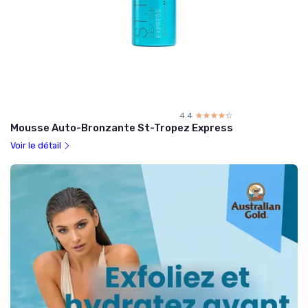
4.4
☆☆☆☆☆
★★★★★
Mousse Auto-Bronzante St-Tropez Express
Voir le détail