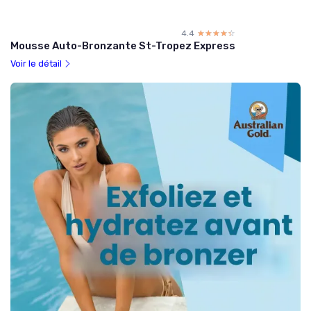
4.4
☆☆☆☆☆
★★★★★
Mousse Auto-Bronzante St-Tropez Express
Voir le détail