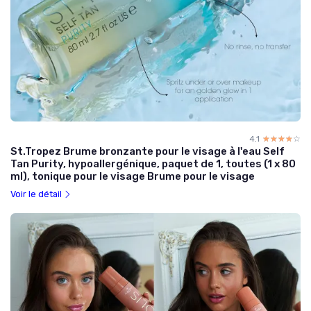
4.1
☆☆☆☆☆
★★★★★
St.Tropez Brume bronzante pour le visage à l'eau Self
Tan Purity, hypoallergénique, paquet de 1, toutes (1 x 80
ml), tonique pour le visage Brume pour le visage
Voir le détail