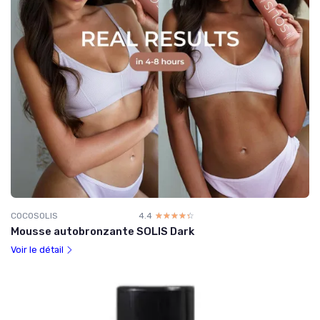
COCOSOLIS
4.4
☆☆☆☆☆
★★★★★
Mousse autobronzante SOLIS Dark
Voir le détail