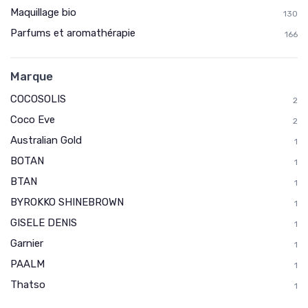
Maquillage bio
130
Parfums et aromathérapie
166
Marque
COCOSOLIS
2
Coco Eve
2
Australian Gold
1
BOTAN
1
BTAN
1
BYROKKO SHINEBROWN
1
GISELE DENIS
1
Garnier
1
PAALM
1
Thatso
1