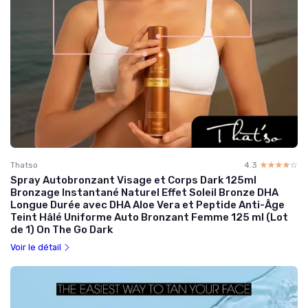
Thatso
4.3
☆☆☆☆☆
★★★★★
Spray Autobronzant Visage et Corps Dark 125ml
Bronzage Instantané Naturel Effet Soleil Bronze DHA
Longue Durée avec DHA Aloe Vera et Peptide Anti-Âge
Teint Hâlé Uniforme Auto Bronzant Femme 125 ml (Lot
de 1) On The Go Dark
Voir le détail