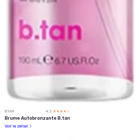
BTAN
4.3
☆☆☆☆☆
★★★★★
Brume Autobronzante B.tan
Voir le détail