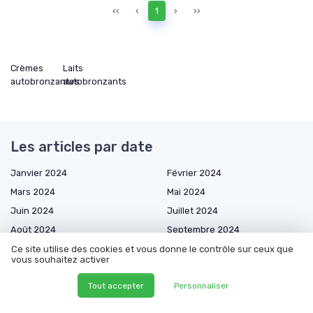
‹‹
‹
1
›
››
Crèmes
Laits
autobronzantes
autobronzants
Les articles par date
Janvier 2024
Février 2024
Mars 2024
Mai 2024
Juin 2024
Juillet 2024
Août 2024
Septembre 2024
Octobre 2024
Décembre 2024
Ce site utilise des cookies et vous donne le contrôle sur ceux que
vous souhaitez activer
Janvier 2025
Février 2025
Tout accepter
Personnaliser
Mars 2025
Avril 2025
Mai 2025
Juin 2025