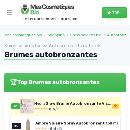
Panneau de gestion des cookies
TOPs
LE MÉDIA DES COSMÉTIQUES BIO
Mes cosmetiques bio
Shopping
Soins solaires bio
Autobronzan
Soins solaires bio ≫ Autobronzants naturels
Brumes autobronzantes
🏆
Top Brumes autobronzantes
HydraGlow Brume Autobronzante Visage 100 ml Bronzer Sans Soleil Effet Glow Naturel Hydratant avec Acide Hyaluronique et Huile de Ricin Teint Hâlé Uniforme Sans Trace
#1
🏆
8.5
/10
★★★★★
★★★★★
Ambre Solaire Spray Autobronzant 150 ml
#2
8.4
/10
★★★★★
★★★★★