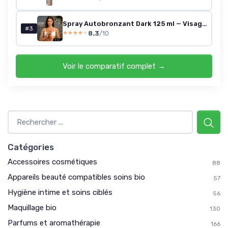
Spray Autobronzant Dark 125 ml — Visage & Corps
#3
8.3
/10
★★★★★
★★★★★
Voir le comparatif complet →
Catégories
Accessoires cosmétiques
88
Appareils beauté compatibles soins bio
57
Hygiène intime et soins ciblés
56
Maquillage bio
130
Parfums et aromathérapie
166