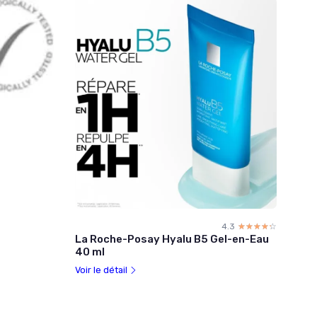
4.3
☆☆☆☆☆
★★★★★
La Roche-Posay Hyalu B5 Gel-en-Eau
40 ml
Voir le détail