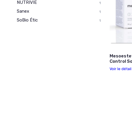
NUTRIVIE
1
Sanex
1
SoBio Étic
1
Mesoestet
Control So
Voir le détai