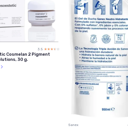
3.5
☆☆☆☆☆
★★★★★
ic Cosmelan 2 Pigment
lutions, 30 g.
l
Sanex