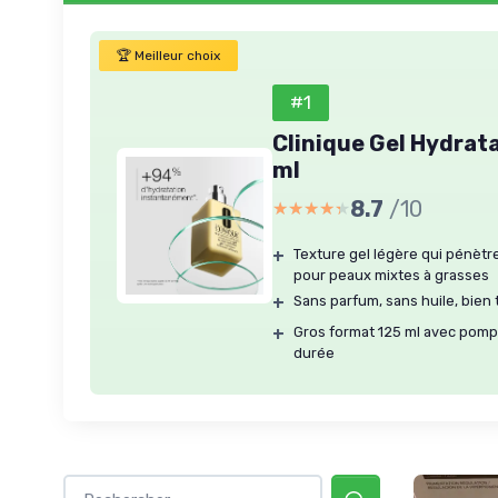
🏆 Meilleur choix
#1
Clinique Gel Hydrat
ml
8.7
/10
★★★★★
★★★★★
+
Texture gel légère qui pénètre 
pour peaux mixtes à grasses
+
Sans parfum, sans huile, bien
+
Gros format 125 ml avec pomp
durée