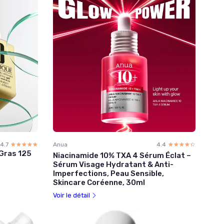
4.7
☆☆☆☆☆
★★★★★
Anua
4.4
☆☆☆☆☆
★★★★★
-Gras 125
Niacinamide 10% TXA 4 Sérum Éclat –
Sérum Visage Hydratant & Anti-
Imperfections, Peau Sensible,
Skincare Coréenne, 30ml
Voir le détail