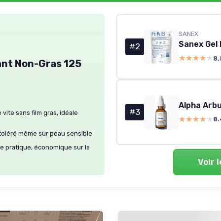
SANEX
#2
★★★★★
★★★★★
8.
ant Non-Gras 125
Alpha Arbu
#3
vite sans film gras, idéale
★★★★★
★★★★★
8.
 toléré même sur peau sensible
e pratique, économique sur la
Voir 