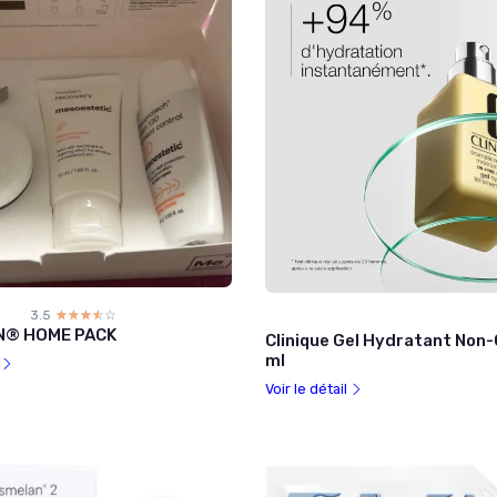
3.5
☆☆☆☆☆
★★★★★
N® HOME PACK
Clinique Gel Hydratant Non
ml
l
Voir le détail