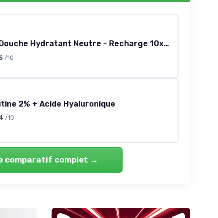
Sanex Gel Douche Hydratant Neutre - Recharge 10x900 ml
5
/10
tine 2% + Acide Hyaluronique
4
/10
le comparatif complet →