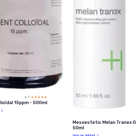
4.7
☆☆☆☆☆
★★★★★
lloïdal 15ppm - 500ml
l
Mesoestetic Melan Tranex 
50ml
Voir le détail