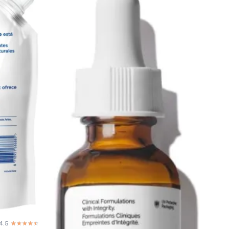
4.5
☆☆☆☆☆
★★★★★