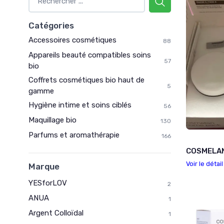
Catégories
Accessoires cosmétiques
88
Appareils beauté compatibles soins
57
bio
Coffrets cosmétiques bio haut de
5
gamme
Hygiène intime et soins ciblés
56
Maquillage bio
130
Parfums et aromathérapie
166
COSMELA
Voir le détai
Marque
YESforLOV
2
ANUA
1
Argent Colloïdal
1