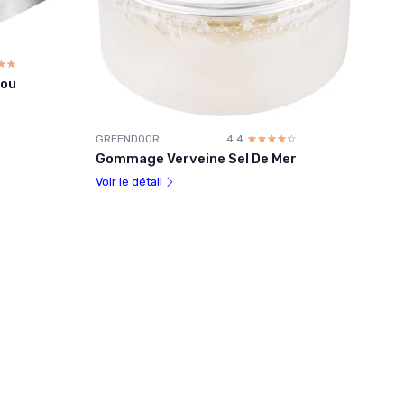
☆☆
★★
bou
GREENDOOR
4.4
☆☆☆☆☆
★★★★★
Gommage Verveine Sel De Mer
Voir le détail