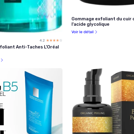
Gommage exfoliant du cuir 
l'acide glycolique
Voir le détail
4.2
☆☆☆☆☆
★★★★★
foliant Anti-Taches L'Oréal
l