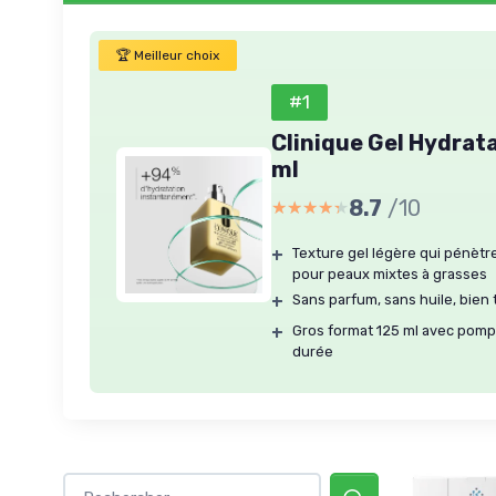
🏆 Meilleur choix
#1
Clinique Gel Hydrat
ml
8.7
/10
★★★★★
★★★★★
+
Texture gel légère qui pénètre 
pour peaux mixtes à grasses
+
Sans parfum, sans huile, bien
+
Gros format 125 ml avec pomp
durée