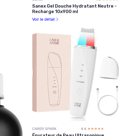
Sanex Gel Douche Hydratant Neutre -
Recharge 10x900 ml
Voir le détail
CARER SPARK
4.6
☆☆☆☆☆
★★★★★
Épurateur de Peau Ultrasonique