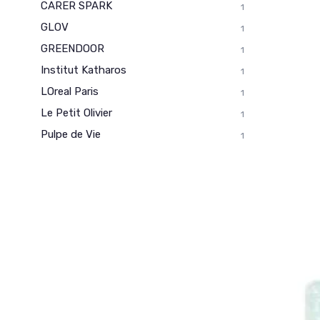
CARER SPARK
1
GLOV
1
GREENDOOR
1
Institut Katharos
1
LOreal Paris
1
Le Petit Olivier
1
Pulpe de Vie
1