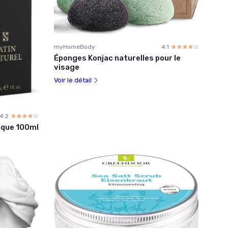
myHomeBody
4.1
☆☆☆☆☆
★★★★★
Éponges Konjac naturelles pour le
visage
Voir le détail
4.2
☆☆☆☆☆
★★★★★
lique 100ml