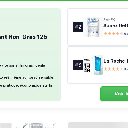
SANEX
#2
★★★★★
★★★★★
8.
ant Non-Gras 125
La Roche-
#3
vite sans film gras, idéale
★★★★★
★★★★★
8.
 toléré même sur peau sensible
e pratique, économique sur la
Voir 