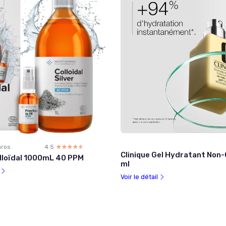
aros
4.5
☆☆☆☆☆
★★★★★
Clinique Gel Hydratant Non
lloïdal 1000mL 40 PPM
ml
l
Voir le détail