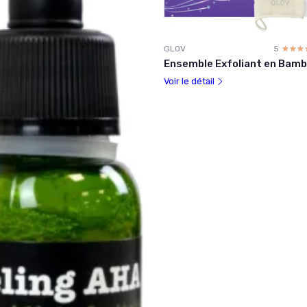
GLOV
5
☆☆☆
★★★
Ensemble Exfoliant en Bam
Voir le détail