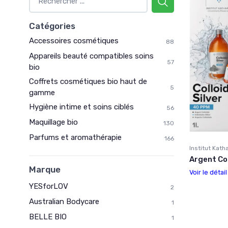
Catégories
Accessoires cosmétiques
88
Appareils beauté compatibles soins
57
bio
Coffrets cosmétiques bio haut de
5
gamme
Hygiène intime et soins ciblés
56
Maquillage bio
130
Parfums et aromathérapie
166
Institut Kath
Argent Co
Marque
Voir le détai
YESforLOV
2
Australian Bodycare
1
BELLE BIO
1