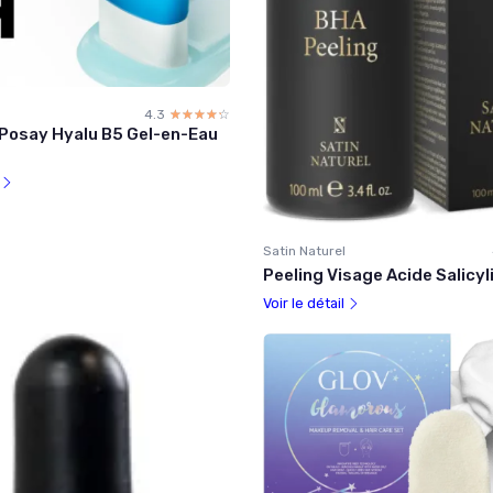
4.3
☆☆☆☆☆
★★★★★
Posay Hyalu B5 Gel-en-Eau
l
Satin Naturel
Peeling Visage Acide Salicy
Voir le détail