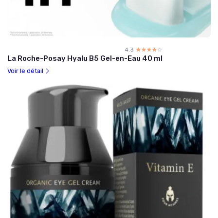
4.3
☆☆☆☆☆
★★★★★
La Roche-Posay Hyalu B5 Gel-en-Eau 40 ml
Voir le détail