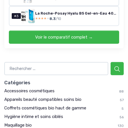
La Roche-Posay Hyalu B5 Gel-en-Eau 40 ml
#3
8.3
/10
★★★★★
★★★★★
Voir le comparatif complet →
Catégories
Accessoires cosmétiques
88
Appareils beauté compatibles soins bio
57
Coffrets cosmétiques bio haut de gamme
5
Hygiène intime et soins ciblés
56
Maquillage bio
130