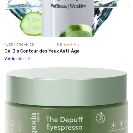
KLEEM ORGANICS
3.8
☆☆☆☆☆
★★★★★
Gel Bio Contour des Yeux Anti-Âge
Voir le détail