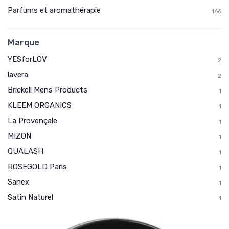
Parfums et aromathérapie
166
Marque
YESforLOV
2
lavera
2
Brickell Mens Products
1
KLEEM ORGANICS
1
La Provençale
1
MIZON
1
QUALASH
1
ROSEGOLD Paris
1
Sanex
1
Satin Naturel
1