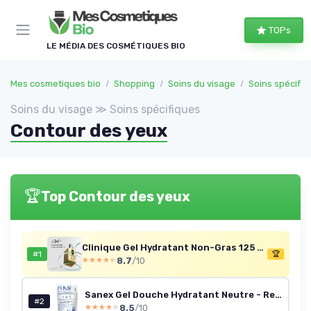
Panneau de gestion des cookies
TOPs
LE MÉDIA DES COSMÉTIQUES BIO
Mes cosmetiques bio
Shopping
Soins du visage
Soins spécifiq
Soins du visage ≫ Soins spécifiques
Contour des yeux
🏆
Top Contour des yeux
Clinique Gel Hydratant Non-Gras 125 ml
#1
🏆
8.7
/10
★★★★★
★★★★★
Sanex Gel Douche Hydratant Neutre - Recharge 10x900 ml
#2
8.5
/10
★★★★★
★★★★★