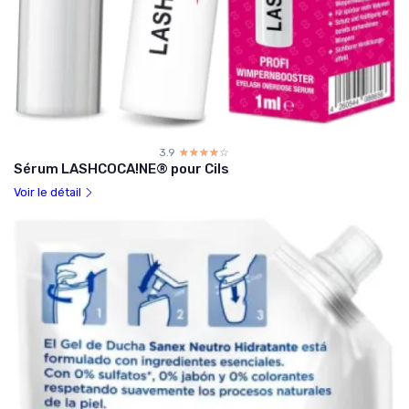
3.9
☆☆☆☆☆
★★★★★
Sérum LASHCOCA!NE® pour Cils
Voir le détail