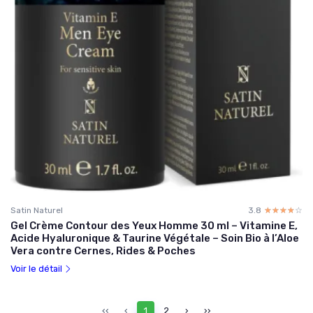
Satin Naturel
3.8
☆☆☆☆☆
★★★★★
Gel Crème Contour des Yeux Homme 30 ml – Vitamine E,
Acide Hyaluronique & Taurine Végétale – Soin Bio à l’Aloe
Vera contre Cernes, Rides & Poches
Voir le détail
‹‹
‹
1
2
›
››