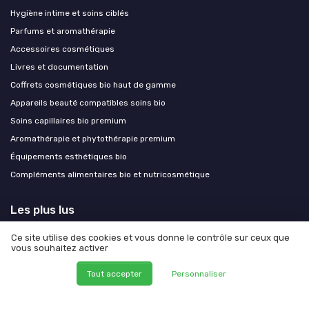
Hygiène intime et soins ciblés
Parfums et aromathérapie
Accessoires cosmétiques
Livres et documentation
Coffrets cosmétiques bio haut de gamme
Appareils beauté compatibles soins bio
Soins capillaires bio premium
Aromathérapie et phytothérapie premium
Équipements esthétiques bio
Compléments alimentaires bio et nutricosmétique
Les plus lus
Avis sur le déodorant Exode : ce qu'il faut savoir
Ce site utilise des cookies et vous donne le contrôle sur ceux que
vous souhaitez activer
Faut-il s’inquiéter des dangers du casque LED pour les cheveux ?
Quels sont les effets secondaires de la poudre de perle ?
Tout accepter
Personnaliser
Les risques potentiels de la coloration Khadi
Casting creme gloss : tout ce que vous devez savoir sur la coloration