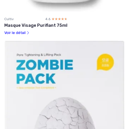
Cultiv
4.6
☆☆☆☆☆
★★★★★
Masque Visage Purifiant 75ml
Voir le détail