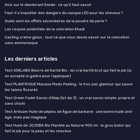
Avis sur le déodorant Exode : ce qu'il faut savoir
Faut-il s’inquiéter des dangers du casque LED pour les cheveux ?
Quels sont les effets secondaires de la poudre de perle ?
Les risques potentiels de la coloration Khadi
Casting creme gloss : tout ce que vous devez savoir sur la coloration
sans ammoniaque
Les derniers articles
Test AOKLABS Beurre de Karité Bio : du vrai karité brut qui fait le job (si
on accepte la galère pour l’appliquer)
Test PLANTIFIQUE Masque Pieds Peeling : le truc pas glamour qui sauve
les talons fissurés
Test Green Fadel Savon d'Alep (lot de 3) : un vrai savon simple, propre et
sans chichi
Test Artisam Huile de pépins de figue de barbarie : une bonne huile anti-
âge, mais pas magique
Test Huile de JOJOBA Bio Planète au Naturel 900 ml : le gros bidon qui
fait le job pour la peau et les cheveux