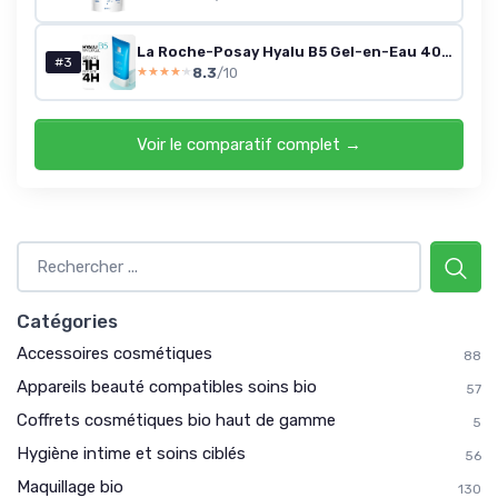
La Roche-Posay Hyalu B5 Gel-en-Eau 40 ml
#3
8.3
/10
★★★★★
★★★★★
Voir le comparatif complet →
Catégories
Accessoires cosmétiques
88
Appareils beauté compatibles soins bio
57
Coffrets cosmétiques bio haut de gamme
5
Hygiène intime et soins ciblés
56
Maquillage bio
130