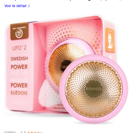
Voir le détail
FOREO
4.3
☆☆☆☆☆
★★★★★