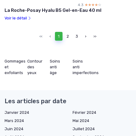
4.3
☆☆☆☆☆
★★★★★
La Roche-Posay Hyalu B5 Gel-en-Eau 40 ml
Voir le détail
‹‹
‹
1
2
3
›
››
Gommages
Contour
Soins
Soins
et
des
anti
anti
exfoliants
yeux
âge
imperfections
Les articles par date
Janvier 2024
Février 2024
Mars 2024
Mai 2024
Juin 2024
Juillet 2024