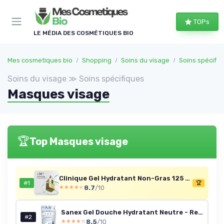
Panneau de gestion des cookies
TOPs
LE MÉDIA DES COSMÉTIQUES BIO
Mes cosmetiques bio
Shopping
Soins du visage
Soins spécifiq
Soins du visage ≫ Soins spécifiques
Masques visage
🏆
Top Masques visage
Clinique Gel Hydratant Non-Gras 125 ml
#1
🏆
8.7
/10
★★★★★
★★★★★
Sanex Gel Douche Hydratant Neutre - Recharge 10x900 ml
#2
8.5
/10
★★★★★
★★★★★