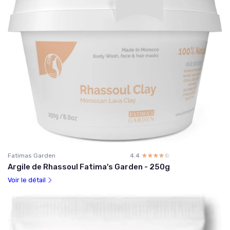
Fatimas Garden
4.4
☆☆☆☆☆
★★★★★
Argile de Rhassoul Fatima's Garden - 250g
Voir le détail