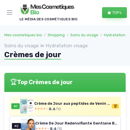
Panneau de gestion des cookies
TOPs
LE MÉDIA DES COSMÉTIQUES BIO
Mes cosmetiques bio
Shopping
Soins du visage
Hydratation v
Soins du visage ≫ Hydratation visage
Crèmes de jour
🏆
Top Crèmes de jour
Crème de Jour aux peptides de Venin de Serpent 2x50ml – N°1 France TV - Crème Anti-Rides Visage - Effet Lissant & Raffermissant - Soin Hydratant Quotidien - Formules Contrôlées Lot de 2 Crème Jour
#1
🏆
8.4
/10
★★★★★
★★★★★
Crème De Jour Redensifiante Gentiane Bleue & Edelweiss – Crème Visage Anti‑Rides Femme 50+ Peaux Matures, Redessine L’Ovale, Collagen+ Active Complex*, Non Comédogène, Vegan NATRUE, 40ml CRÈME DE JOUR GENTIANE BLEUE
#2
8.4
/10
★★★★★
★★★★★