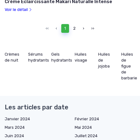
Crème Éclaircissante Makari Naturalle Intense
Voir le détail
‹‹
‹
1
2
›
››
Crèmes
Sérums
Gels
Huiles
Huiles
Huiles
de nuit
hydratants
hydratants
visage
de
de
jojoba
figue
de
barbarie
Les articles par date
Janvier 2024
Février 2024
Mars 2024
Mai 2024
Juin 2024
Juillet 2024