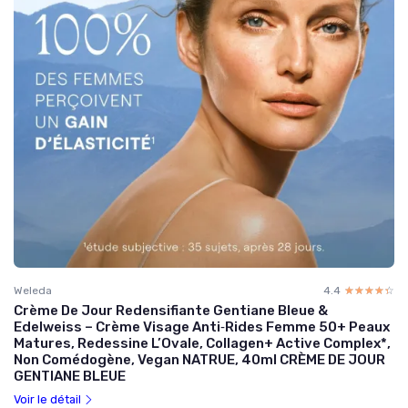
Weleda
4.4
☆☆☆☆☆
★★★★★
Crème De Jour Redensifiante Gentiane Bleue &
Edelweiss – Crème Visage Anti‑Rides Femme 50+ Peaux
Matures, Redessine L’Ovale, Collagen+ Active Complex*,
Non Comédogène, Vegan NATRUE, 40ml CRÈME DE JOUR
GENTIANE BLEUE
Voir le détail