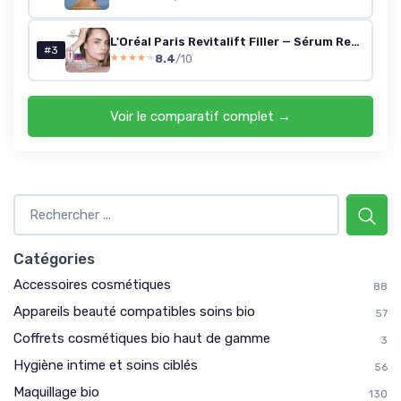
L'Oréal Paris Revitalift Filler — Sérum Repulpant + Soin Jour (Acide Hyaluronique)
#3
8.4
/10
★★★★★
★★★★★
Voir le comparatif complet →
Catégories
Accessoires cosmétiques
88
Appareils beauté compatibles soins bio
57
Coffrets cosmétiques bio haut de gamme
3
Hygiène intime et soins ciblés
56
Maquillage bio
130