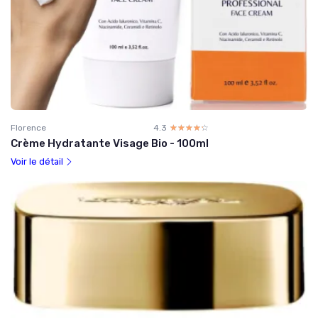
Florence
4.3
☆☆☆☆☆
★★★★★
Crème Hydratante Visage Bio - 100ml
Voir le détail