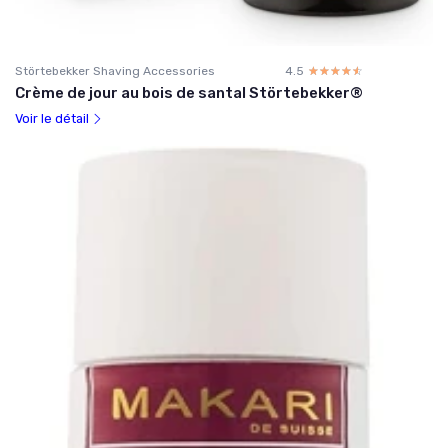
Störtebekker Shaving Accessories
4.5
☆☆☆☆☆
★★★★★
Crème de jour au bois de santal Störtebekker®
Voir le détail