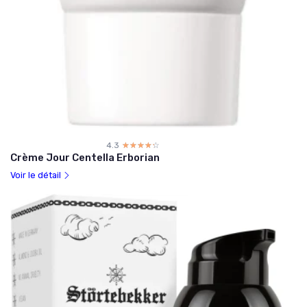
4.3
☆☆☆☆☆
★★★★★
Crème Jour Centella Erborian
Voir le détail