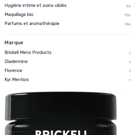
Hygiène intime et soins ciblés
56
Maquillage bio
130
Parfums et aromathérapie
166
Marque
Brickell Mens Products
1
Diadermine
1
Florence
1
Kyr Mentios
1