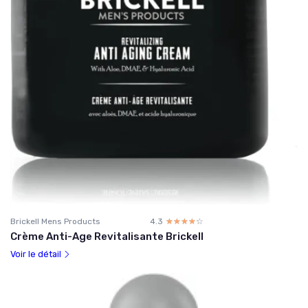
Brickell Mens Products
4.3
☆☆☆☆☆
★★★★★
Crème Anti-Age Revitalisante Brickell
Voir le détail