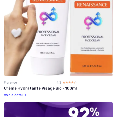
Florence
4.3
☆☆☆☆☆
★★★★★
Crème Hydratante Visage Bio - 100ml
Voir le détail