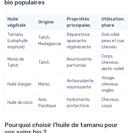
bio populaires
Huile
Propriétés
Utilisation
Origine
végétale
principales
phare
Tamanu
Réparatrice,
Soin ciblé
Tahiti,
(calophylle
apaisante,
peau et cuir
Madagascar
inophyle)
régénérante
chevelu
Corps,
Monoi de
Nourrissante,
Tahiti
cheveux,
Tahiti
parfumée
après-soleil
Visage,
Antioxydante,
Huile d’argan
Maroc
cheveux,
nourrissante
ongles
Asie,
Hydratante,
Cheveux,
Huile de coco
Pacifique
protectrice
corps
Pourquoi choisir l’huile de tamanu pour
vos soins bio ?