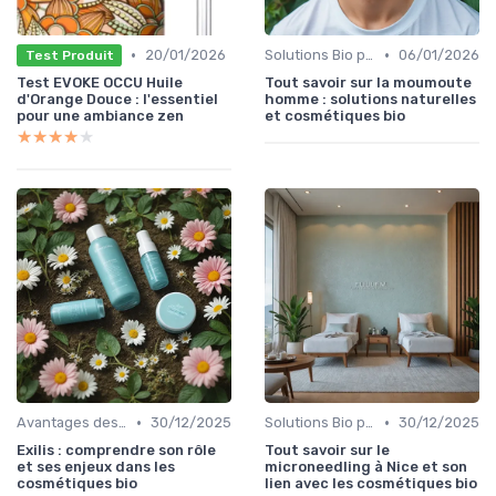
•
•
20/01/2026
Solutions Bio pour Problèmes de Peau
06/01/2026
Test Produit
Test EVOKE OCCU Huile
Tout savoir sur la moumoute
d'Orange Douce : l'essentiel
homme : solutions naturelles
pour une ambiance zen
et cosmétiques bio
★★★★★
★★★★★
•
•
Avantages des Cosmétiques Bio
30/12/2025
Solutions Bio pour Problèmes de Peau
30/12/2025
Exilis : comprendre son rôle
Tout savoir sur le
et ses enjeux dans les
microneedling à Nice et son
cosmétiques bio
lien avec les cosmétiques bio