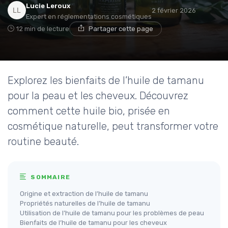
Lucie Leroux
2 février 2026
Expert en réglementations cosmétiques
12 min de lecture
Partager cette page
Explorez les bienfaits de l’huile de tamanu
pour la peau et les cheveux. Découvrez
comment cette huile bio, prisée en
cosmétique naturelle, peut transformer votre
routine beauté.
SOMMAIRE
Origine et extraction de l’huile de tamanu
Propriétés naturelles de l’huile de tamanu
Utilisation de l’huile de tamanu pour les problèmes de peau
Bienfaits de l’huile de tamanu pour les cheveux