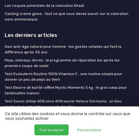
Les risques potentiels de la coloration Khadi
Casting creme gloss : tout ce que vous devez savoir sur la coloration
sans ammoniaque
Les derniers articles
Soin anti-âge naturel pour homme : les gestes simples qui font la
différence après 35 ans
Peau, cheveux, lèvres : le programme de réparation bio après les
premiers coups de soleil
Test Evoluderm Routine 100% Vitamine C : une routine simple pour
donner un peu de peps au teint
Test Beurre de karité raffiné Mystic Moments 5 kg : le gros seau pour
tambouilles maison
Test Savon d'Alep 60% olive 40% laurier Natura Germania : un bloc
costaud pour tout faire sous la douche
Ce site utilise des cookies et vous donne le contrôle sur ceux que
vous souhaitez activer
Mes cosmetiques bio
Tout accepter
Personnaliser