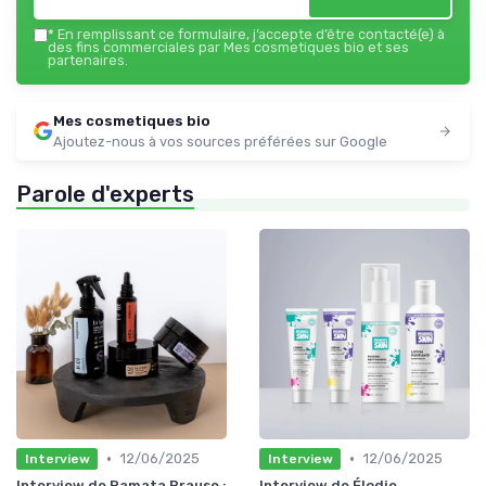
*
En remplissant ce formulaire, j’accepte d’être contacté(e) à
des fins commerciales par Mes cosmetiques bio et ses
partenaires.
Mes cosmetiques bio
Ajoutez-nous à vos sources préférées sur Google
Parole d'experts
•
•
12/06/2025
12/06/2025
Interview
Interview
Interview de Ramata Prause :
Interview de Élodie