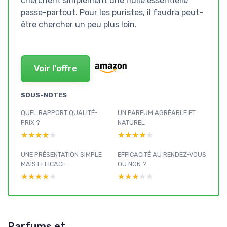
cherchent simplement une huile essentielle
passe-partout. Pour les puristes, il faudra peut-
être chercher un peu plus loin.
Voir l'offre
SOUS-NOTES
QUEL RAPPORT QUALITÉ-
UN PARFUM AGRÉABLE ET
PRIX ?
NATUREL
★★★★★
★★★★★
★★★★★
★★★★★
UNE PRÉSENTATION SIMPLE
EFFICACITÉ AU RENDEZ-VOUS
MAIS EFFICACE
OU NON ?
★★★★★
★★★★★
★★★★★
★★★★★
Parfums et