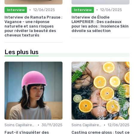
•
•
12/06/2025
12/06/2025
Interview
Interview
Interview de Ramata Prause :
Interview de Élodie
Vagance - une réponse
LAMPERIER : Des cadeaux
naturelle et sans risques
pour les ados : Insolence Skin
pour révéler la beauté des
dévoile sa sélection
cheveux texturés
Les plus lus
•
•
Soins Capillaires Bio
30/11/2025
Soins Capillaires Bio
12/06/2025
Faut-il s’inquiéter des
Casting creme gloss : tout ce