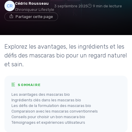
Cédric Rousseau
3 septembre 2025
9 min de lecture
Chroniqueur Lifestyle
Partager cette page
Explorez les avantages, les ingrédients et les
défis des mascaras bio pour un regard naturel
et sain.
SOMMAIRE
Les avantages des mascaras bio
Ingrédients clés dans les mascaras bio
Les défis de la formulation des mascaras bio
Comparaison avec les mascaras conventionnels
Conseils pour choisir un bon mascara bio
Témoignages et expériences utilisateurs