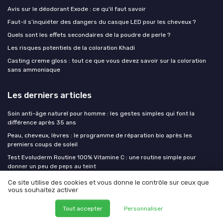
Avis sur le déodorant Exode : ce qu'il faut savoir
Faut-il s’inquiéter des dangers du casque LED pour les cheveux ?
Quels sont les effets secondaires de la poudre de perle ?
Les risques potentiels de la coloration Khadi
Casting creme gloss : tout ce que vous devez savoir sur la coloration
sans ammoniaque
Les derniers articles
Soin anti-âge naturel pour homme : les gestes simples qui font la
différence après 35 ans
Peau, cheveux, lèvres : le programme de réparation bio après les
premiers coups de soleil
Test Evoluderm Routine 100% Vitamine C : une routine simple pour
donner un peu de peps au teint
Test Beurre de karité raffiné Mystic Moments 5 kg : le gros seau pour
Ce site utilise des cookies et vous donne le contrôle sur ceux que
tambouilles maison
vous souhaitez activer
Test Savon d'Alep 60% olive 40% laurier Natura Germania : un bloc
Tout accepter
Personnaliser
costaud pour tout faire sous la douche