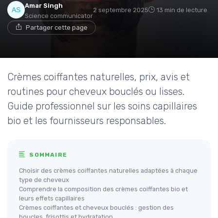
Amar Singh
2 septembre 2025
13 min de lecture
Science communicator
Partager cette page
Crèmes coiffantes naturelles, prix, avis et
routines pour cheveux bouclés ou lisses.
Guide professionnel sur les soins capillaires
bio et les fournisseurs responsables.
SOMMAIRE
Choisir des crèmes coiffantes naturelles adaptées à chaque
type de cheveux
Comprendre la composition des crèmes coiffantes bio et
leurs effets capillaires
Crèmes coiffantes et cheveux bouclés : gestion des
boucles, frisottis et hydratation