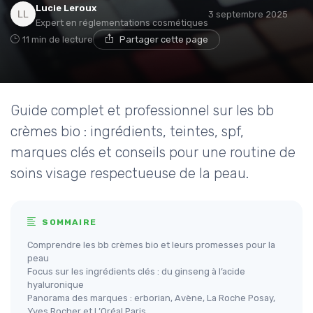
Lucie Leroux
3 septembre 2025
Expert en réglementations cosmétiques
11 min de lecture
Partager cette page
Guide complet et professionnel sur les bb
crèmes bio : ingrédients, teintes, spf,
marques clés et conseils pour une routine de
soins visage respectueuse de la peau.
SOMMAIRE
Comprendre les bb crèmes bio et leurs promesses pour la
peau
Focus sur les ingrédients clés : du ginseng à l’acide
hyaluronique
Panorama des marques : erborian, Avène, La Roche Posay,
Yves Rocher et L’Oréal Paris