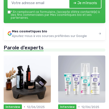
➔ Je m'inscris
*
En remplissant ce formulaire, j’accepte d’être contacté(e) à
des fins commerciales par Mes cosmetiques bio et ses
partenaires.
Mes cosmetiques bio
Ajoutez-nous à vos sources préférées sur Google
Parole d'experts
•
•
12/06/2025
12/06/2025
Interview
Interview