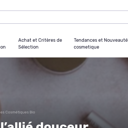
Achat et Critères de
Tendances et Nouveauté
ion
Sélection
cosmetique
es Cosmétiques Bio
 l’allié douceur