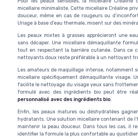
Pour les peaux sensibles, la micellaire Créaline 
micellaire minimaliste. Cette micellaire Créaline pri
douceur, même en cas de rougeurs ou d’inconfort.
Uriage à base d’eau thermale, misent sur des minéra
Les peaux mixtes à grasses apprécieront une eau m
sans décaper. Une micellaire démaquillante formu
tout en respectant la barrière cutanée. Dans ce c
nettoyants doux reste préférable à un nettoyant tro
Les amateurs de maquillage intense, notamment sur 
micellaire spécifiquement démaquillante visage. 
facilite le nettoyage du visage yeux sans frottemen
formulé avec des ingrédients bio peut être ré
personnalisé avec des ingrédients bio
.
Enfin, les peaux matures ou déshydratées gagneron
hydratants. Une solution micellaire contenant de l’
maintenir la peau douceur. Dans tous les cas, il re
identifier la formule la plus confortable au quotidien