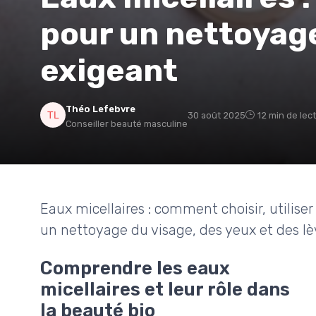
pour un nettoyag
exigeant
Théo Lefebvre
30 août 2025
12 min de lec
Conseiller beauté masculine
Eaux micellaires : comment choisir, utiliser
un nettoyage du visage, des yeux et des lè
Comprendre les eaux
micellaires et leur rôle dans
la beauté bio