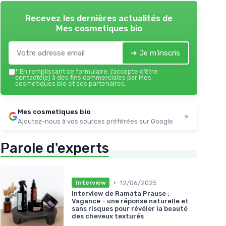
Recevez les dernières actualités de
Mes cosmetiques bio
➔ Je m'inscris
*
En remplissant ce formulaire, j’accepte d’être
contacté(e) à des fins commerciales par Mes
cosmetiques bio et ses partenaires.
Mes cosmetiques bio
Ajoutez-nous à vos sources préférées sur Google
Parole d'experts
•
12/06/2025
Interview
Interview de Ramata Prause :
Vagance - une réponse naturelle et
sans risques pour révéler la beauté
des cheveux texturés