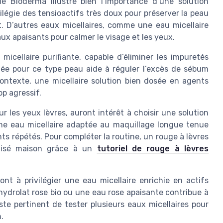
de Bioderma illustre bien l’importance d’une solution
vilégie des tensioactifs très doux pour préserver la peau
 D’autres eaux micellaires, comme une eau micellaire
ux apaisants pour calmer le visage et les yeux.
icellaire purifiante, capable d’éliminer les impuretés
lée pour ce type peau aide à réguler l’excès de sébum
ontexte, une micellaire solution bien dosée en agents
p agressif.
les yeux lèvres, auront intérêt à choisir une solution
Une eau micellaire adaptée au maquillage longue tenue
ts répétés. Pour compléter la routine, un rouge à lèvres
alisé maison grâce à un
tutoriel de rouge à lèvres
t à privilégier une eau micellaire enrichie en actifs
hydrolat rose bio ou une eau rose apaisante contribue à
ste pertinent de tester plusieurs eaux micellaires pour
.