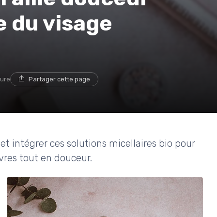
e du visage
ture
Partager cette page
 et intégrer ces solutions micellaires bio pour
vres tout en douceur.