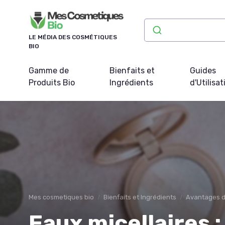
Panneau de gestion des cookies
LE MÉDIA DES COSMÉTIQUES
BIO
Gamme de
Bienfaits et
Guides
Produits Bio
Ingrédients
d'Utilisat
Mes cosmetiques bio
Bienfaits et Ingrédients
Avantages d
Eaux micellaires :